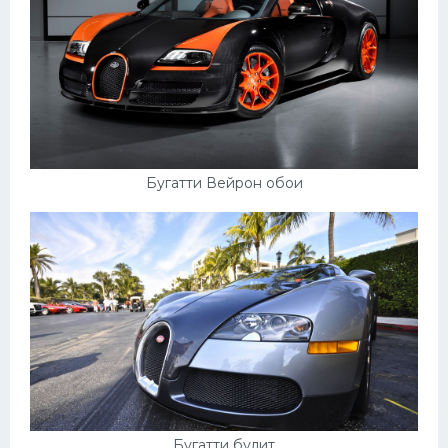
Бугатти Вейрон обои
Бугатти булит