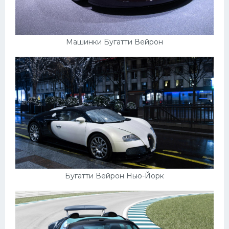
Машинки Бугатти Вейрон
Бугатти Вейрон Нью-Йорк