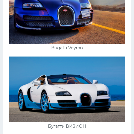
Bugatti Veyron
Бугатти ВИЗИОН