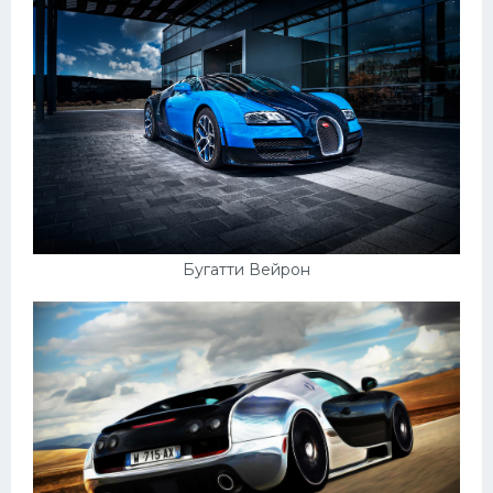
Бугатти Вейрон