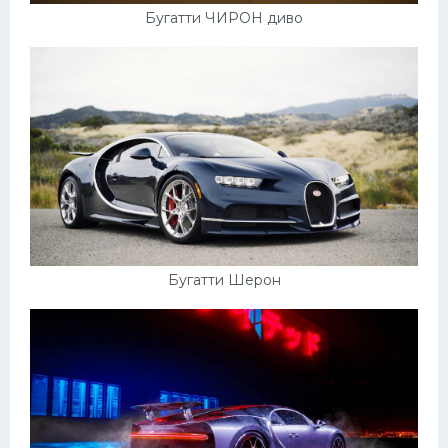
Бугатти ЧИРОН диво
Бугатти Шерон