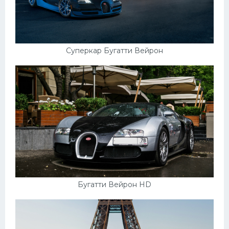
Суперкар Бугатти Вейрон
Бугатти Вейрон HD