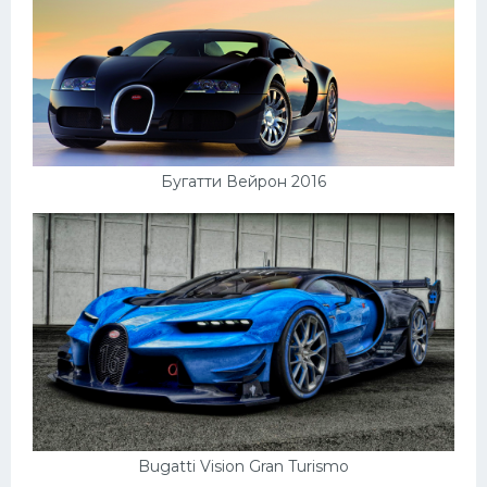
Подводные лодки
Митсубиси
Киа
Танки
Крайслер
Бугатти Вейрон 2016
Порше
Самолеты
Корабли
Комплектующие
Тойота
Лодки
Шкода
Bugatti Vision Gran Turismo
Вертолеты