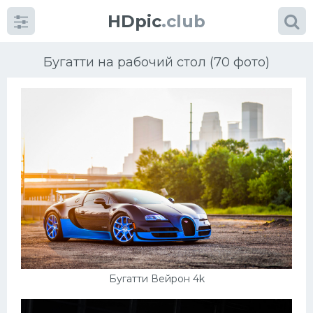
HDpic
.club
Бугатти на рабочий стол (70 фото)
Категории
Разное
Автомобили
Красивые фото машин
Бугатти Вейрон 4k
УРАЛ
Ниссан