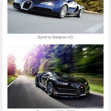
Бугатти Вейрон HD