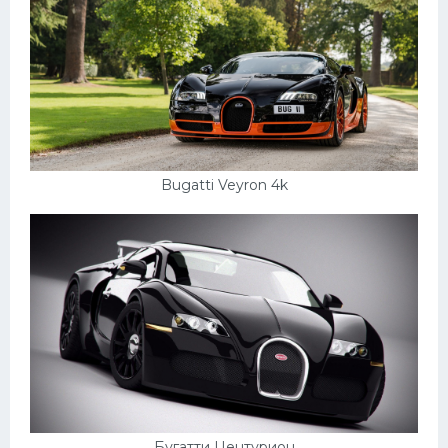
Bugatti Veyron 4k
Бугатти Центурион