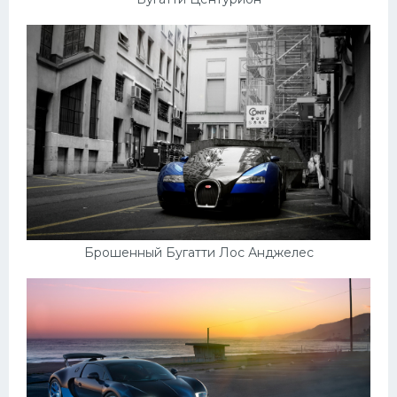
Брошенный Бугатти Лос Анджелес