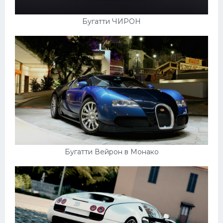
Бугатти ЧИРОН
Бугатти Вейрон в Монако