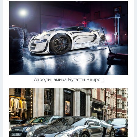
Аэродинамика Бугатти Вейрон