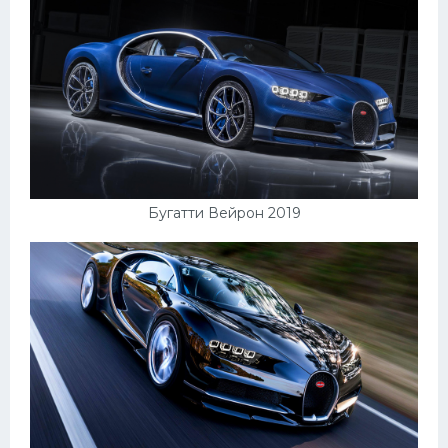
Пежо
Ауди
Гараж
Русские авто
Вольво
Бугатти Вейрон 2019
БМВ
МАЗ
Сузуки
Мерседес
Фольксваген
Лексус
Дэу