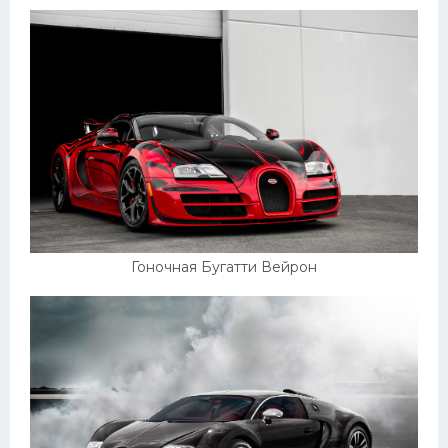
Мазда
Самокаты
Велосипеды
Рено
Прогулочные суда
Хендай
Лимузины
Гоночная Бугатти Вейрон
Камаз
Автобусы
Хонда
Грузовики
Шевроле