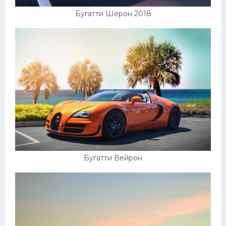
Скания
Бугатти Шерон 2018
Форд
Черри
Джили
Хавал
Кавасаки
Инфинити
ЛУАЗ
Фиат
Бугатти Вейрон
Ситроен
Субару
Опель