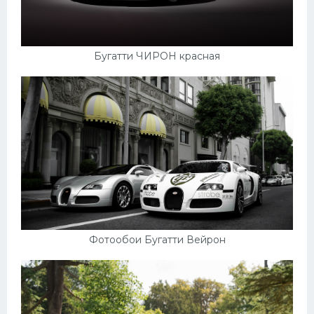
Бугатти ЧИРОН красная
Фотообои Бугатти Вейрон