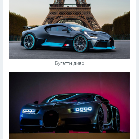
Бугатти диво