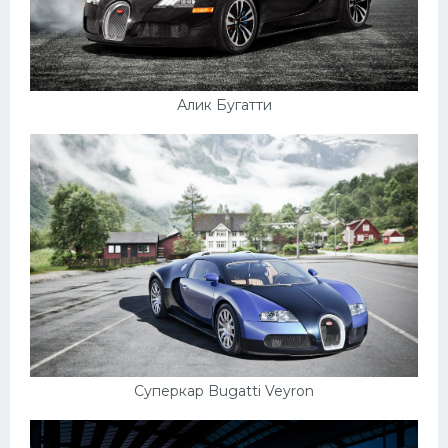
УАЗ
Кадиллак
Автокемпер
Алик Бугатти
Феррари
Поезда
Мотоциклы
Ямаха
Додж
Ява
Эмблемы
Спецтехника
Суперкар Bugatti Veyron