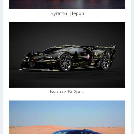
Бугатти Шерон
Бугатти Вейрон