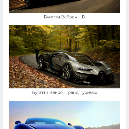
Бугатти Вейрон HD
Бугатти Вейрон Гранд Туризмо