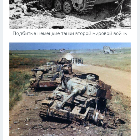
Скания
Форд
Черри
Подбитые немецкие танки второй мировой войны
Джили
Хавал
Кавасаки
Инфинити
ЛУАЗ
Фиат
Ситроен
Субару
Опель