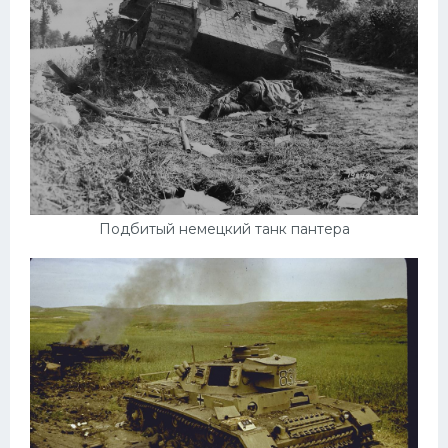
Мазда
Самокаты
Велосипеды
Рено
Прогулочные суда
Хендай
Подбитый немецкий танк пантера
Лимузины
Камаз
Автобусы
Хонда
Грузовики
Шевроле