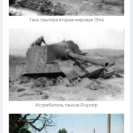
Танк пантера вторая мировая 1944
Истребитель танков Ягдтигр