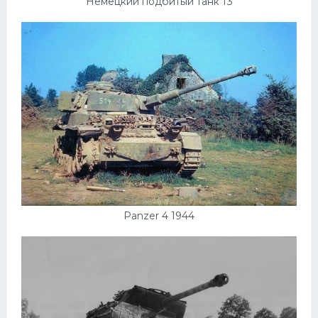
Подводные лодки
Немецкий подбитый танк т3
Митсубиси
Киа
Танки
Крайслер
Порше
Самолеты
Корабли
Комплектующие
Panzer 4 1944
Тойота
Лодки
Шкода
Вертолеты