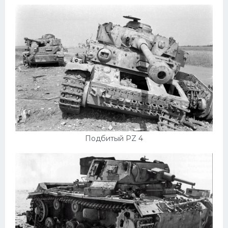
Пежо
Ауди
Гараж
Русские авто
Вольво
БМВ
МАЗ
Подбитый PZ 4
Сузуки
Мерседес
Фольксваген
Лексус
Дэу