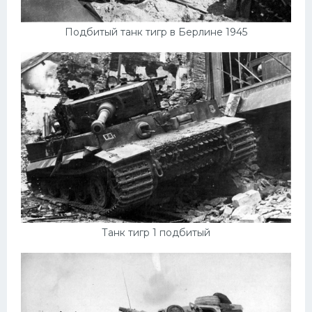
Подбитый танк тигр в Берлине 1945
Танк тигр 1 подбитый