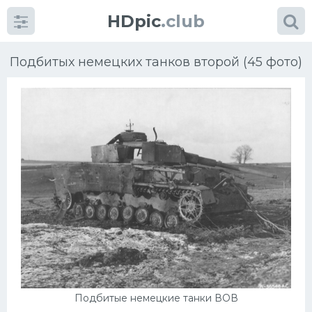
HDpic
.club
Подбитых немецких танков второй (45 фото)
Категории
Разное
Автомобили
Красивые фото машин
УРАЛ
Подбитые немецкие танки ВОВ
Ниссан