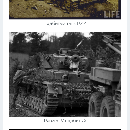
УАЗ
Кадиллак
Автокемпер
Подбитый танк PZ 4
Феррари
Поезда
Мотоциклы
Ямаха
Додж
Ява
Эмблемы
Спецтехника
Panzer IV подбитый