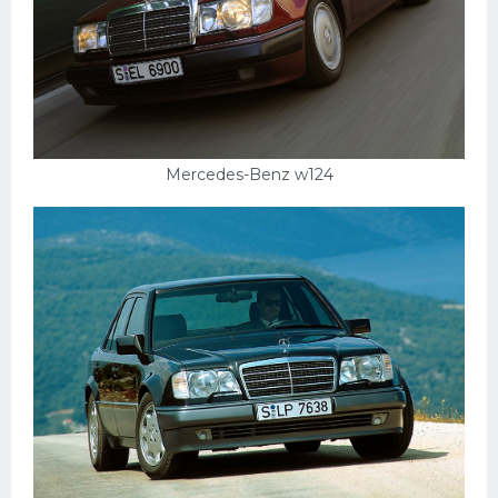
Скания
Форд
Черри
Джили
Mercedes-Benz w124
Хавал
Кавасаки
Инфинити
ЛУАЗ
Фиат
Ситроен
Субару
Опель