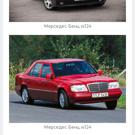
УАЗ
Кадиллак
Автокемпер
Мерседес Бенц w124
Феррари
Поезда
Мотоциклы
Ямаха
Додж
Ява
Эмблемы
Спецтехника
Мерседес Бенц w124