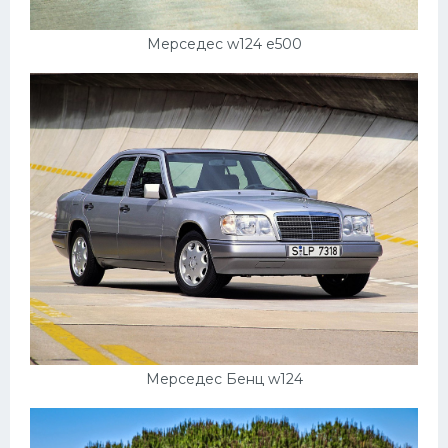
Подводные лодки
Митсубиси
Мерседес w124 e500
Киа
Танки
Крайслер
Порше
Самолеты
Корабли
Комплектующие
Тойота
Лодки
Мерседес Бенц w124
Шкода
Вертолеты