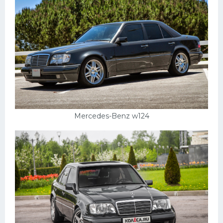
Мазда
Самокаты
Велосипеды
Рено
Прогулочные суда
Хендай
Mercedes-Benz w124
Лимузины
Камаз
Автобусы
Хонда
Грузовики
Шевроле