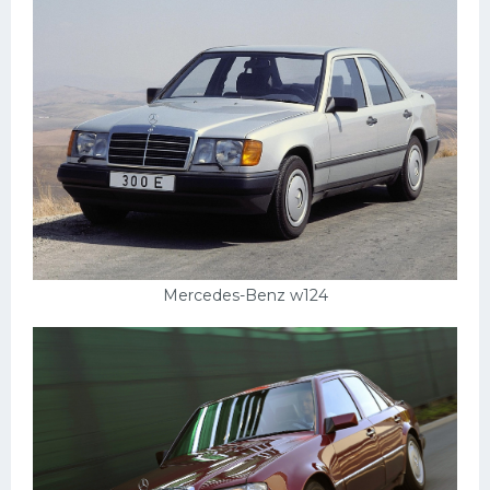
Пежо
Ауди
Гараж
Русские авто
Вольво
БМВ
МАЗ
Mercedes-Benz w124
Сузуки
Мерседес
Фольксваген
Лексус
Дэу