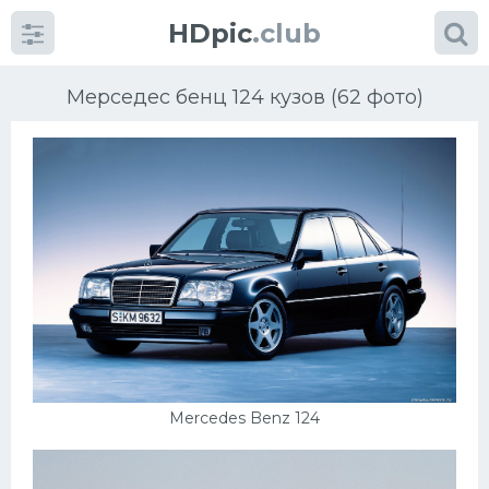
HDpic
.club
Мерседес бенц 124 кузов (62 фото)
Категории
Разное
Автомобили
Красивые фото машин
Mercedes Benz 124
УРАЛ
Ниссан