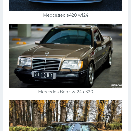
Мерседес е420 w124
Mercedes Benz w124 e320