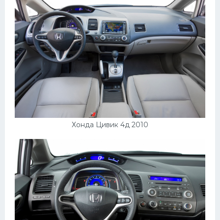
Пежо
Ауди
Гараж
Русские авто
Вольво
БМВ
МАЗ
Хонда Цивик 4д 2010
Сузуки
Мерседес
Фольксваген
Лексус
Дэу