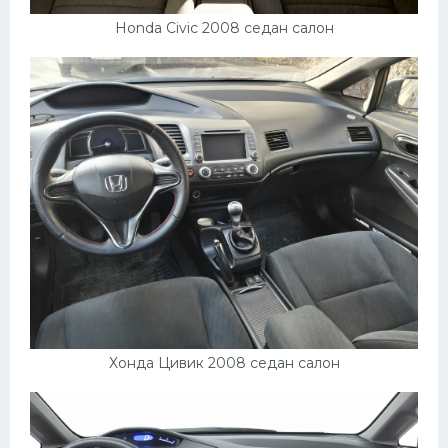
Подводные лодки
Honda Civic 2008 седан салон
Митсубиси
Киа
Танки
Крайслер
Порше
Самолеты
Корабли
Комплектующие
Тойота
Лодки
Хонда Цивик 2008 седан салон
Шкода
Вертолеты