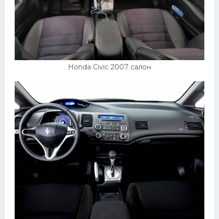
УАЗ
Кадиллак
Автокемпер
Феррари
Honda Civic 2007 салон
Поезда
Мотоциклы
Ямаха
Додж
Ява
Эмблемы
Спецтехника