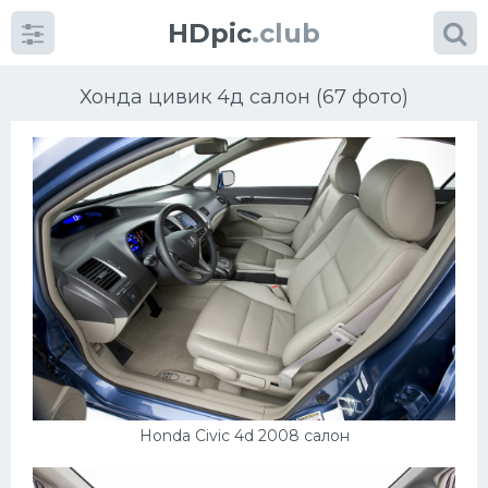
HDpic
.club
Хонда цивик 4д салон (67 фото)
Категории
Разное
Автомобили
Красивые фото машин
Honda Civic 4d 2008 салон
УРАЛ
Ниссан