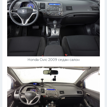
Мазда
Самокаты
Велосипеды
Рено
Прогулочные суда
Хендай
Лимузины
Honda Civic 2009 седан салон
Камаз
Автобусы
Хонда
Грузовики
Шевроле