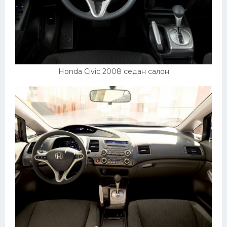
Скания
Форд
Черри
Джили
Honda Civic 2008 седан салон
Хавал
Кавасаки
Инфинити
ЛУАЗ
Фиат
Ситроен
Субару
Опель