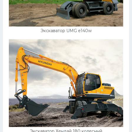
Подводные лодки
Митсубиси
Киа
Экскаватор UMG e140w
Танки
Крайслер
Порше
Самолеты
Корабли
Комплектующие
Тойота
Лодки
Шкода
Вертолеты
Экскаватор Хендай 180 колесный