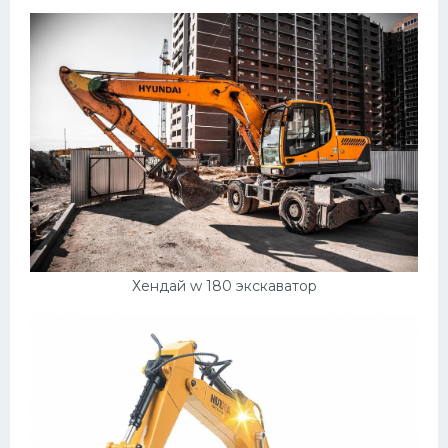
Пежо
Ауди
Гараж
Русские авто
Вольво
БМВ
МАЗ
Сузуки
Хендай w 180 экскаватор
Мерседес
Фольксваген
Лексус
Дэу