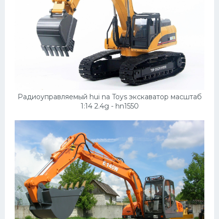
Скания
Форд
Черри
Джили
Хавал
Кавасаки
Радиоуправляемый hui na Toys экскаватор масштаб
1:14 2.4g - hn1550
Инфинити
ЛУАЗ
Фиат
Ситроен
Субару
Опель