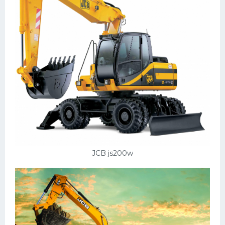
УАЗ
Кадиллак
Автокемпер
Феррари
Поезда
Мотоциклы
Ямаха
Додж
Ява
JCB js200w
Эмблемы
Спецтехника