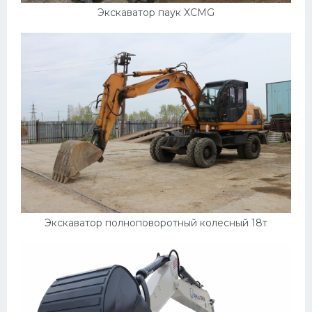
Экскаватор паук XCMG
Экскаватор полноповоротный колесный 18т