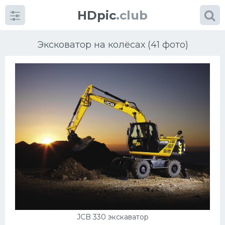
HDpic
.club
Эксковатор на колёсах (41 фото)
Категории
Разное
Автомобили
Красивые фото машин
УРАЛ
JCB 330 экскаватор
Ниссан