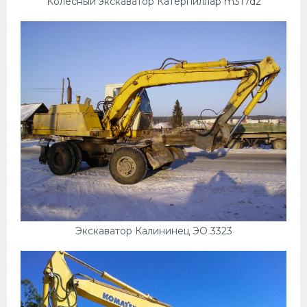
Колесный экскаватор Катерпиллар m317d2
Экскаватор Калининец ЭО 3323