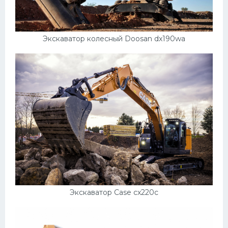
Экскаватор колесный Doosan dx190wa
Экскаватор Case cx220c