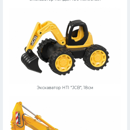
Мазда
Самокаты
Велосипеды
Рено
Прогулочные суда
Хендай
Лимузины
Камаз
Экскаватор HTI "JCB", 18см
Автобусы
Хонда
Грузовики
Шевроле