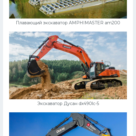
Плавающий экскаватор AMPHIMASTER am200
Экскаватор Дусан dx490lc-5