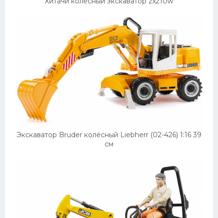
Хитачи колесный экскаватор zx210w
Экскаватор Bruder колёсный Liebherr (02-426) 1:16 39
см