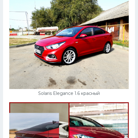
Скания
Форд
Черри
Джили
Хавал
Кавасаки
Инфинити
ЛУАЗ
Solaris Elegance 1.6 красный
Фиат
Ситроен
Субару
Опель