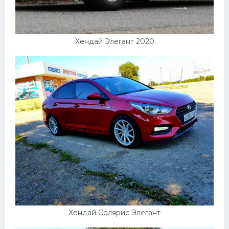
Пежо
Ауди
Хендай Элегант 2020
Гараж
Русские авто
Вольво
БМВ
МАЗ
Сузуки
Мерседес
Фольксваген
Лексус
Хендай Солярис Элегант
Дэу