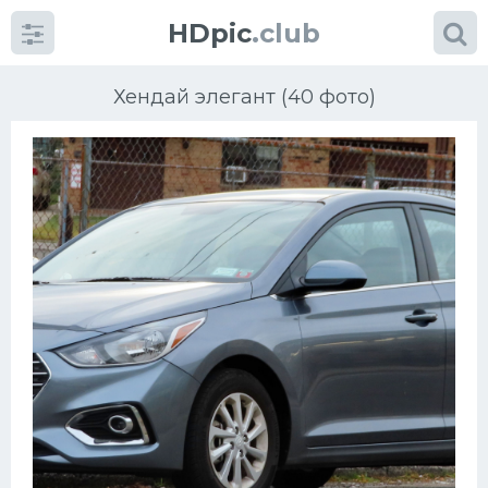
HDpic
.club
Хендай элегант (40 фото)
Категории
Разное
Автомобили
Красивые фото машин
УРАЛ
Ниссан