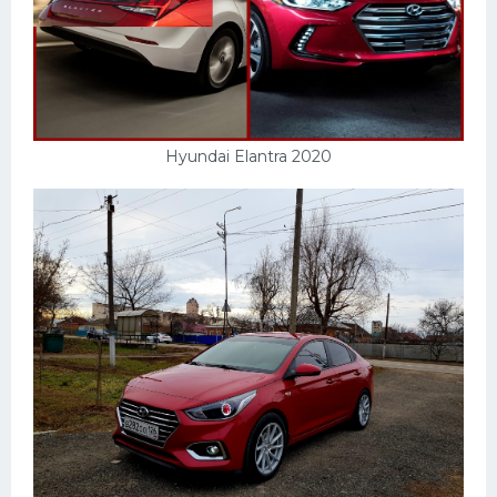
Подводные лодки
Митсубиси
Киа
Танки
Hyundai Elantra 2020
Крайслер
Порше
Самолеты
Корабли
Комплектующие
Тойота
Лодки
Шкода
Вертолеты