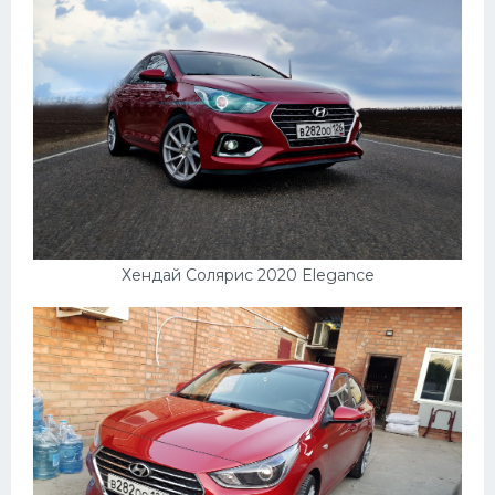
УАЗ
Кадиллак
Автокемпер
Феррари
Поезда
Мотоциклы
Ямаха
Хендай Солярис 2020 Elegance
Додж
Ява
Эмблемы
Спецтехника