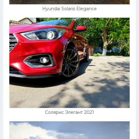
Мазда
Hyundai Solaris Elegance
Самокаты
Велосипеды
Рено
Прогулочные суда
Хендай
Лимузины
Камаз
Автобусы
Хонда
Солярис Элегант 2021
Грузовики
Шевроле