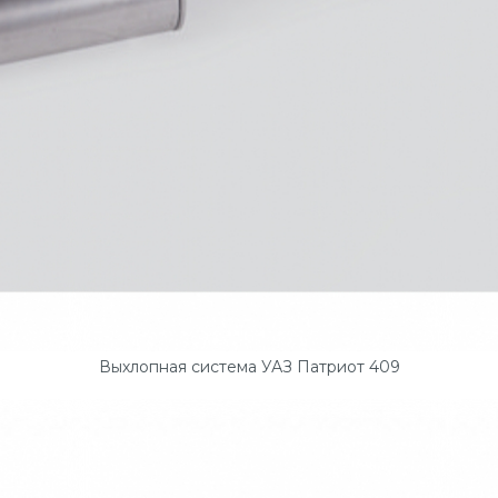
Выхлопная система УАЗ Патриот 409