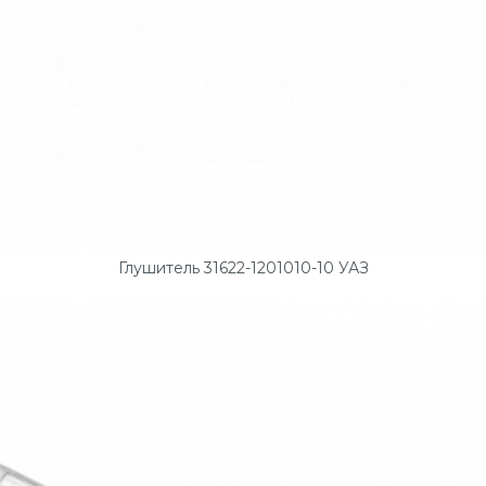
Глушитель 31622-1201010-10 УАЗ