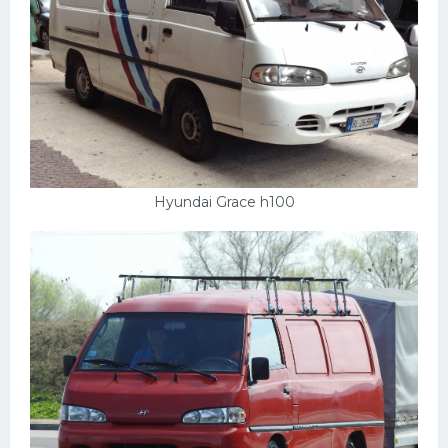
Скания
Форд
Черри
Джили
Хавал
Кавасаки
Hyundai Grace h100
Инфинити
ЛУАЗ
Фиат
Ситроен
Субару
Опель