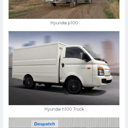
УАЗ
Кадиллак
Автокемпер
Hyundai р100
Феррари
Поезда
Мотоциклы
Ямаха
Додж
Ява
Эмблемы
Спецтехника
Hyundai h100 Truck