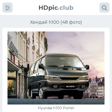
HDpic
.club
Хендай h100 (48 фото)
Категории
Разное
Автомобили
Красивые фото машин
УРАЛ
Hyundai h100 Porter
Ниссан