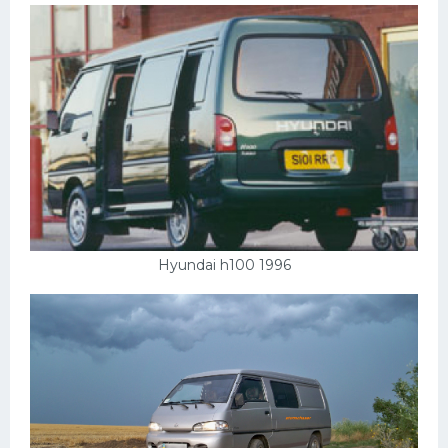
Мазда
Самокаты
Велосипеды
Рено
Прогулочные суда
Хендай
Лимузины
Hyundai h100 1996
Камаз
Автобусы
Хонда
Грузовики
Шевроле