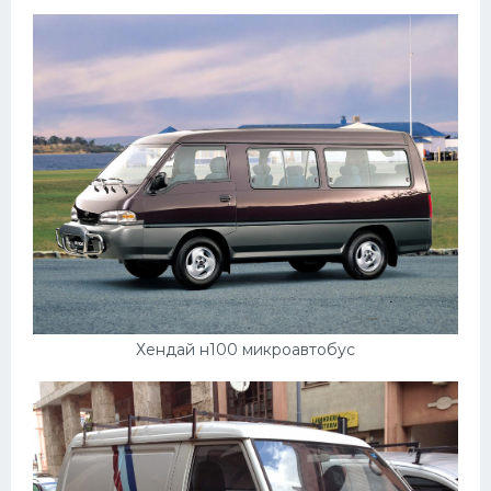
Пежо
Ауди
Гараж
Русские авто
Вольво
БМВ
МАЗ
Сузуки
Хендай н100 микроавтобус
Мерседес
Фольксваген
Лексус
Дэу