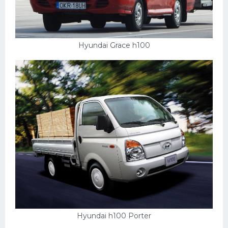
Подводные лодки
Митсубиси
Киа
Hyundai Grace h100
Танки
Крайслер
Порше
Самолеты
Корабли
Комплектующие
Тойота
Лодки
Шкода
Hyundai h100 Porter
Вертолеты