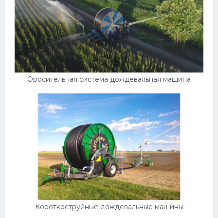
УАЗ
Кадиллак
Автокемпер
Феррари
Поезда
Оросительная система дождевальная машина
Мотоциклы
Ямаха
Додж
Ява
Эмблемы
Спецтехника
Короткоструйные дождевальные машины