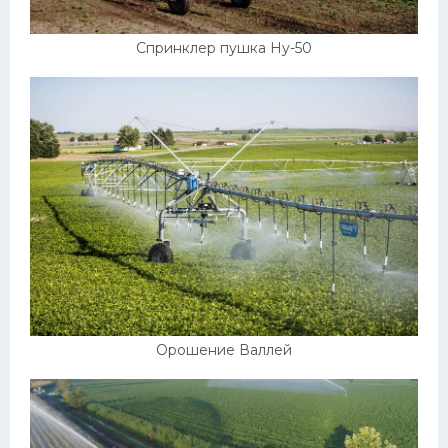
Мазда
Спринклер пушка Hy-50
Самокаты
Велосипеды
Рено
Прогулочные суда
Хендай
Лимузины
Камаз
Автобусы
Хонда
Орошение Валлей
Грузовики
Шевроле