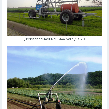
Подводные лодки
Митсубиси
Киа
Танки
Крайслер
Дождевальная машина Valley 8120
Порше
Самолеты
Корабли
Комплектующие
Тойота
Лодки
Шкода
Вертолеты