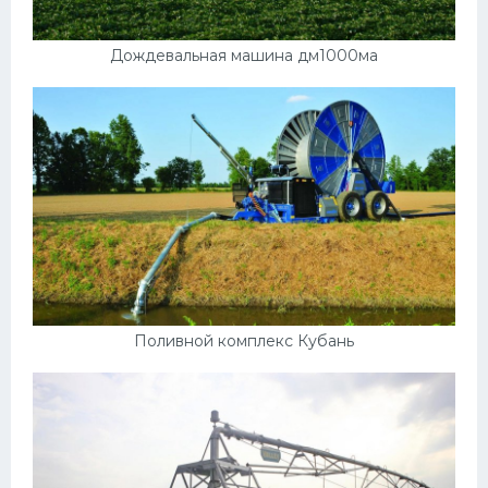
Скания
Дождевальная машина дм1000ма
Форд
Черри
Джили
Хавал
Кавасаки
Инфинити
ЛУАЗ
Фиат
Поливной комплекс Кубань
Ситроен
Субару
Опель