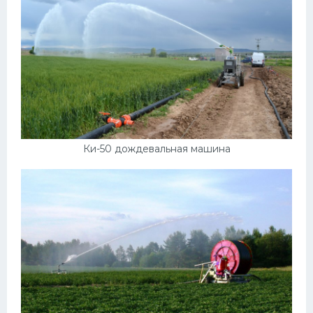
Пежо
Ауди
Гараж
Русские авто
Вольво
Ки-50 дождевальная машина
БМВ
МАЗ
Сузуки
Мерседес
Фольксваген
Лексус
Дэу