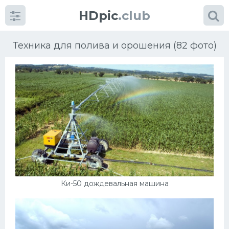
HDpic
.club
Техника для полива и орошения (82 фото)
Категории
Разное
Автомобили
Ки-50 дождевальная машина
Красивые фото машин
УРАЛ
Ниссан