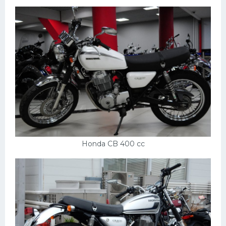
Пежо
Ауди
Гараж
Русские авто
Вольво
БМВ
МАЗ
Honda CB 400 cc
Сузуки
Мерседес
Фольксваген
Лексус
Дэу