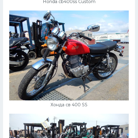
Honda cb400ss Custom
Хонда св 400 SS