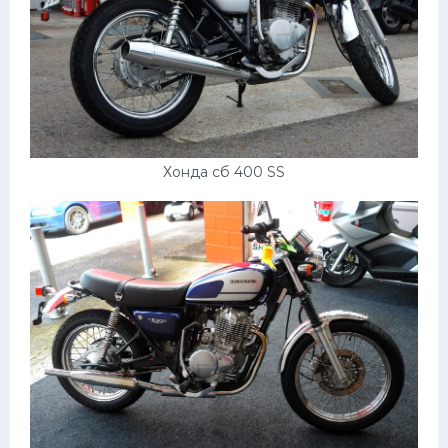
Скания
Форд
Черри
Джили
Хавал
Хонда сб 400 SS
Кавасаки
Инфинити
ЛУАЗ
Фиат
Ситроен
Субару
Опель