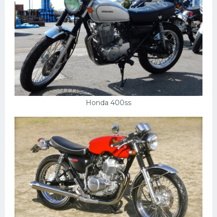
Мазда
Самокаты
Велосипеды
Рено
Прогулочные суда
Хендай
Honda 400ss
Лимузины
Камаз
Автобусы
Хонда
Грузовики
Шевроле