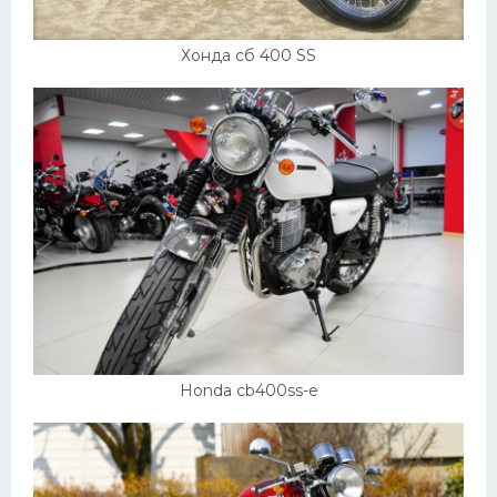
УАЗ
Кадиллак
Хонда сб 400 SS
Автокемпер
Феррари
Поезда
Мотоциклы
Ямаха
Додж
Ява
Эмблемы
Honda cb400ss-e
Спецтехника