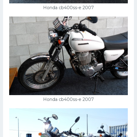
Подводные лодки
Honda cb400ss-e 2007
Митсубиси
Киа
Танки
Крайслер
Порше
Самолеты
Корабли
Комплектующие
Тойота
Honda cb400ss-e 2007
Лодки
Шкода
Вертолеты