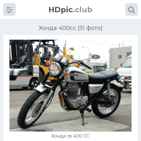
HDpic
.club
Хонда 400сс (51 фото)
Категории
Разное
Автомобили
Красивые фото машин
УРАЛ
Хонда св 400 СС
Ниссан