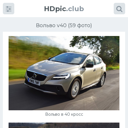
HDpic
.club
Вольво v40 (59 фото)
Категории
Разное
Автомобили
Красивые фото машин
Вольво в 40 кросс
УРАЛ
Ниссан