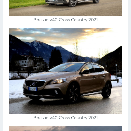
Скания
Форд
Вольво v40 Cross Country 2021
Черри
Джили
Хавал
Кавасаки
Инфинити
ЛУАЗ
Фиат
Ситроен
Субару
Вольво v40 Cross Country 2021
Опель