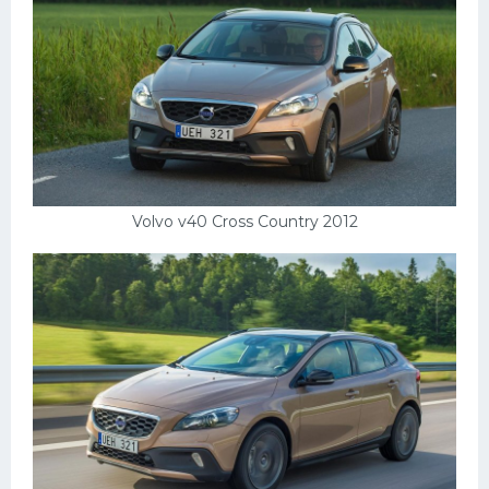
УАЗ
Кадиллак
Автокемпер
Феррари
Поезда
Мотоциклы
Volvo v40 Cross Country 2012
Ямаха
Додж
Ява
Эмблемы
Спецтехника