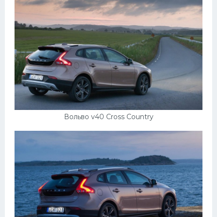
Подводные лодки
Митсубиси
Киа
Танки
Крайслер
Порше
Самолеты
Вольво v40 Cross Country
Корабли
Комплектующие
Тойота
Лодки
Шкода
Вертолеты