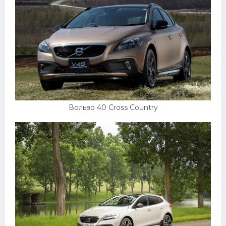
Пежо
Ауди
Гараж
Русские авто
Вольво
Вольво 40 Cross Country
БМВ
МАЗ
Сузуки
Мерседес
Фольксваген
Лексус
Дэу