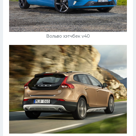
Вольво хэтчбек v40