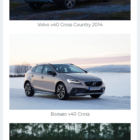
Мазда
Самокаты
Volvo v40 Cross Country 2014
Велосипеды
Рено
Прогулочные суда
Хендай
Лимузины
Камаз
Автобусы
Хонда
Вольво v40 Cross
Грузовики
Шевроле