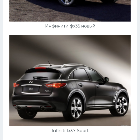
УАЗ
Кадиллак
Автокемпер
Инфинити фх35 новый
Феррари
Поезда
Мотоциклы
Ямаха
Додж
Ява
Эмблемы
Спецтехника
Infiniti fx37 Sport