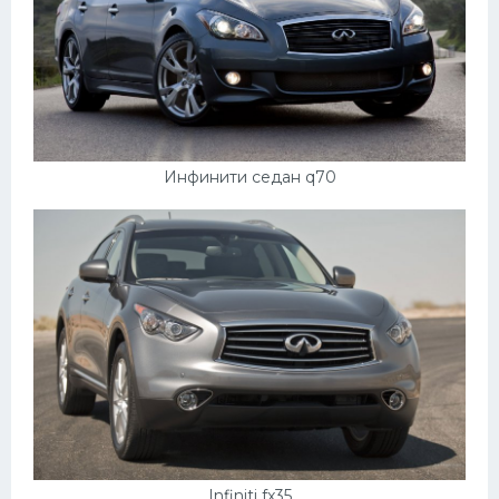
Инфинити седан q70
Infiniti fx35