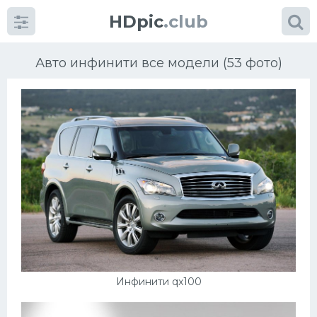
HDpic
.club
Авто инфинити все модели (53 фото)
Категории
Разное
Автомобили
Красивые фото машин
Инфинити qx100
УРАЛ
Ниссан