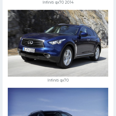
Подводные лодки
Infiniti qx70 2014
Митсубиси
Киа
Танки
Крайслер
Порше
Самолеты
Корабли
Комплектующие
Infiniti qx70
Тойота
Лодки
Шкода
Вертолеты