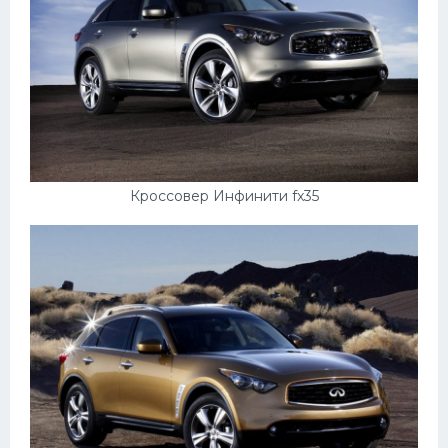
Мазда
Самокаты
Велосипеды
Рено
Прогулочные суда
Кроссовер Инфинити fx35
Хендай
Лимузины
Камаз
Автобусы
Хонда
Грузовики
Шевроле