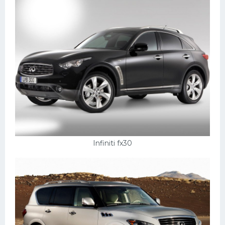
Пежо
Ауди
Гараж
Русские авто
Вольво
БМВ
МАЗ
Infiniti fx30
Сузуки
Мерседес
Фольксваген
Лексус
Дэу