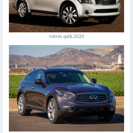
Скания
Форд
Черри
Infiniti qx56 2020
Джили
Хавал
Кавасаки
Инфинити
ЛУАЗ
Фиат
Ситроен
Субару
Опель