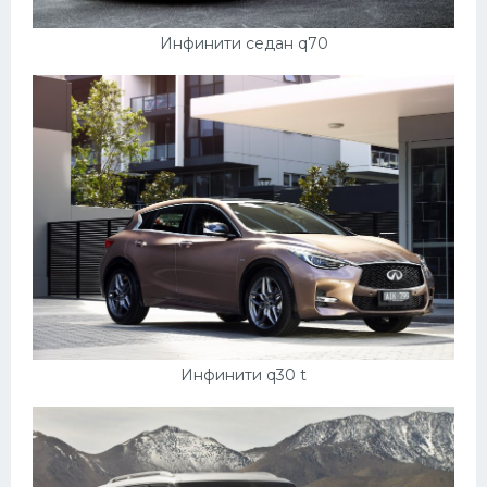
Инфинити седан q70
Инфинити q30 t