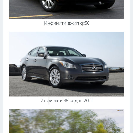
Инфинити джип qx56
Инфинити 35 седан 2011