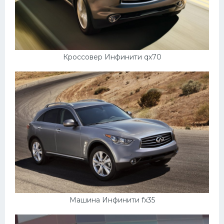
Кроссовер Инфинити qx70
Машина Инфинити fx35