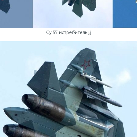
Су 57 истребитель j,j