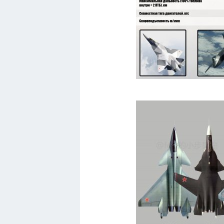
Кавасаки
Инфинити
ЛУАЗ
Фиат
Ситроен
Субару
Опель
Подводные лодки
Митсубиси
Киа
Танки
Крайслер