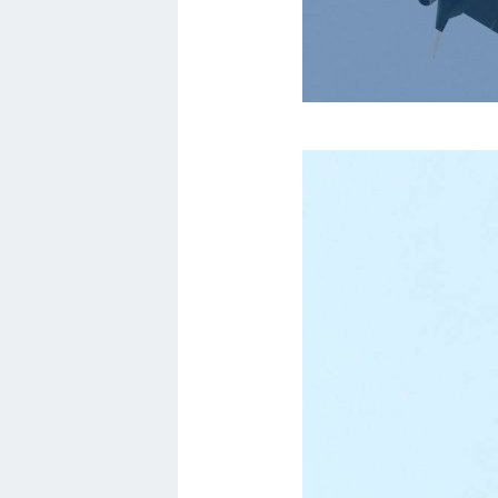
Мотоциклы
Ямаха
Додж
Ява
Эмблемы
Спецтехника