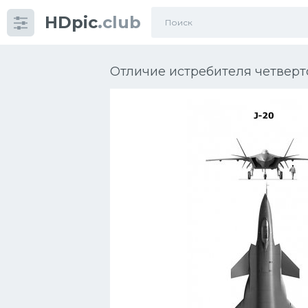
HDpic
.club
Категории
Отличие истребителя четверто
Разное
Автомобили
Красивые фото машин
УРАЛ
Ниссан
Пежо
Ауди
Гараж
Русские авто