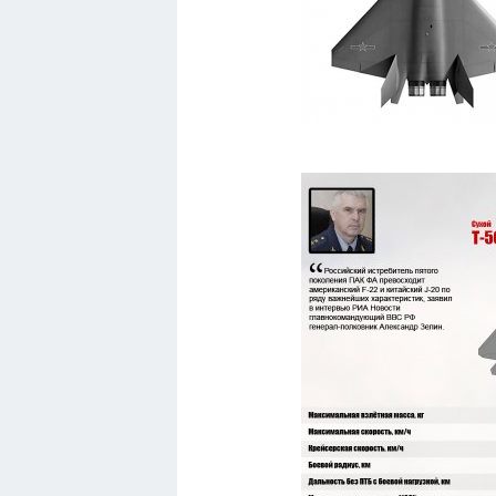
Вольво
БМВ
МАЗ
Сузуки
Мерседес
Фольксваген
Лексус
Дэу
Скания
Форд
Черри
Джили
Хавал