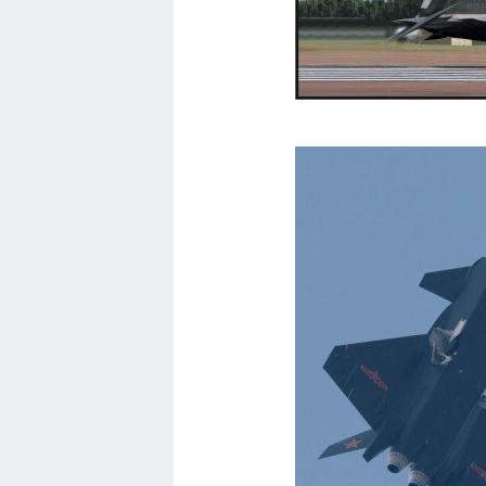
Хендай
Лимузины
Камаз
Автобусы
Хонда
Грузовики
Шевроле
УАЗ
Кадиллак
Автокемпер
Феррари
Поезда