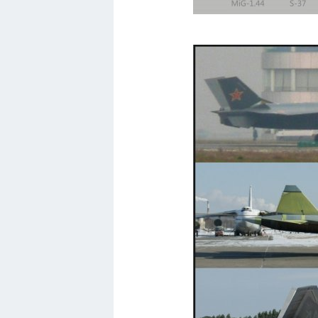
Порше
Самолеты
Корабли
Комплектующие
Тойота
Лодки
Шкода
Вертолеты
Мазда
Самокаты
Велосипеды
Рено
Прогулочные суда