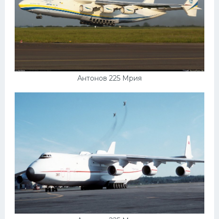
Мазда
Самокаты
Велосипеды
Рено
Антонов 225 Мрия
Прогулочные суда
Хендай
Лимузины
Камаз
Автобусы
Хонда
Грузовики
Шевроле