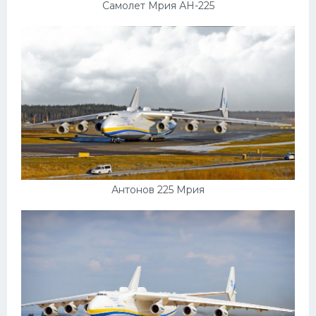
Самолет Мрия АН-225
Антонов 225 Мрия