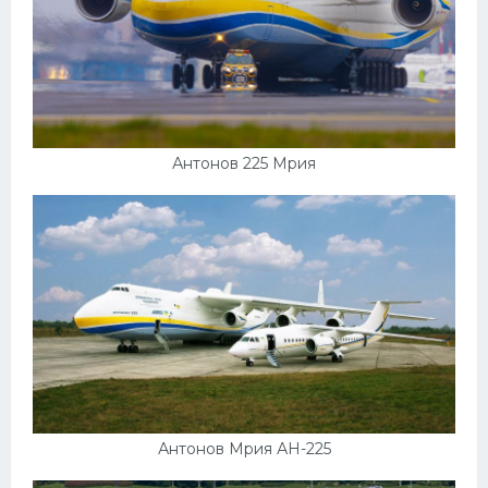
Антонов 225 Мрия
Антонов Мрия АН-225