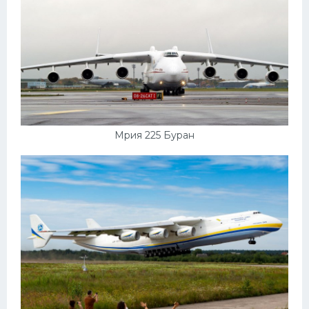
Мрия 225 Буран