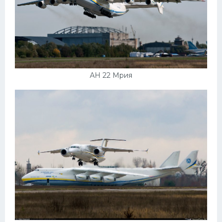
АН 22 Мрия