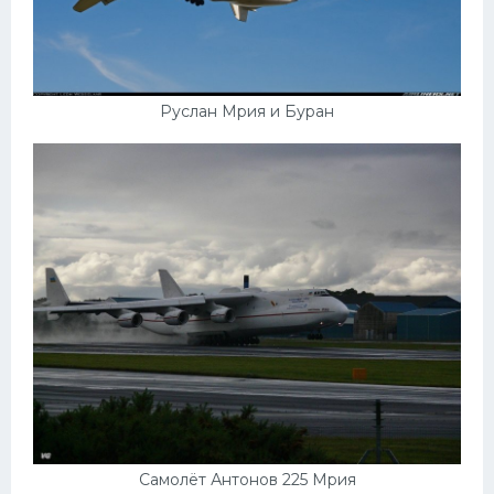
Руслан Мрия и Буран
Самолёт Антонов 225 Мрия