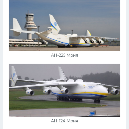
АН-225 Мрия
АН-124 Мрия