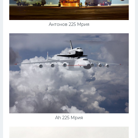
Антонов 225 Мрия
Ah 225 Мрия