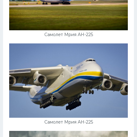
Самолет Мрия АН-225
Самолет Мрия АН-225