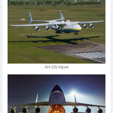
АН-225 Мрия