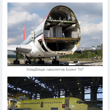
Пежо
Ауди
Гараж
Русские авто
Вольво
БМВ
МАЗ
Кладбище самолетов Боинг 747
Сузуки
Мерседес
Фольксваген
Лексус
Дэу