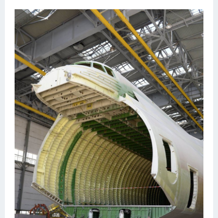
Подводные лодки
Митсубиси
Киа
Танки
Крайслер
Порше
Самолеты
Корабли
Комплектующие
Тойота
Лодки
Шкода
Вертолеты