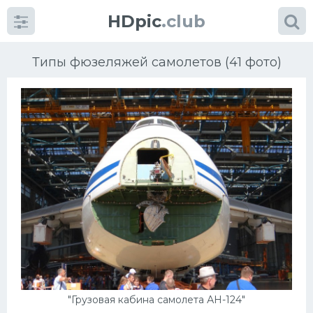
HDpic
.club
Типы фюзеляжей самолетов (41 фото)
Категории
Разное
Автомобили
Красивые фото машин
УРАЛ
"Грузовая кабина самолета АН-124"
Ниссан