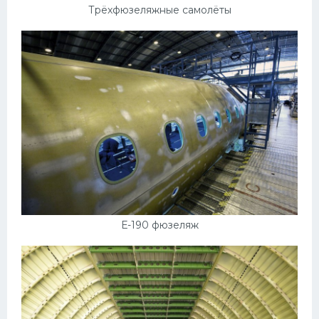
Трёхфюзеляжные самолёты
Е-190 фюзеляж