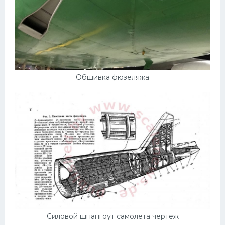
Обшивка фюзеляжа
Силовой шпангоут самолета чертеж