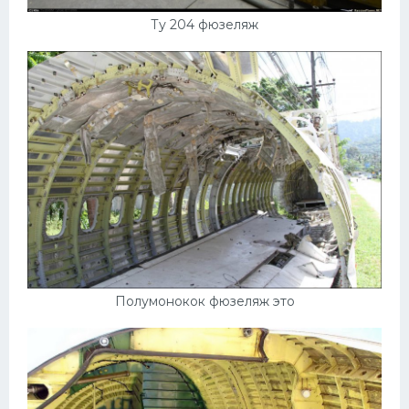
УАЗ
Ту 204 фюзеляж
Кадиллак
Автокемпер
Феррари
Поезда
Мотоциклы
Ямаха
Додж
Ява
Эмблемы
Полумонокок фюзеляж это
Спецтехника