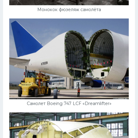
Монокок фюзеляж самолёта
Самолет Boeing 747 LCF «Dreamlifter»