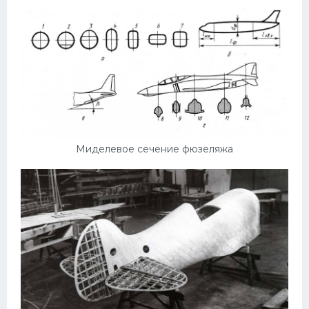
Миделевое сечение фюзеляжа