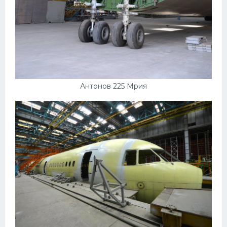
Мазда
Самокаты
Велосипеды
Рено
Прогулочные суда
Антонов 225 Мрия
Хендай
Лимузины
Камаз
Автобусы
Хонда
Грузовики
Шевроле