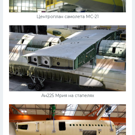
Центроплан самолета МС-21
Ан225 Мрия на стапелях