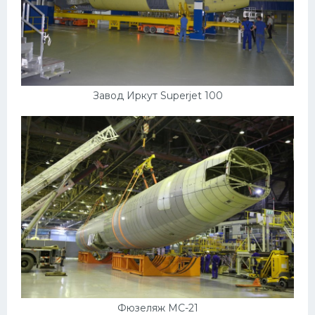
Скания
Форд
Черри
Джили
Завод Иркут Superjet 100
Хавал
Кавасаки
Инфинити
ЛУАЗ
Фиат
Ситроен
Субару
Опель
Фюзеляж МС-21