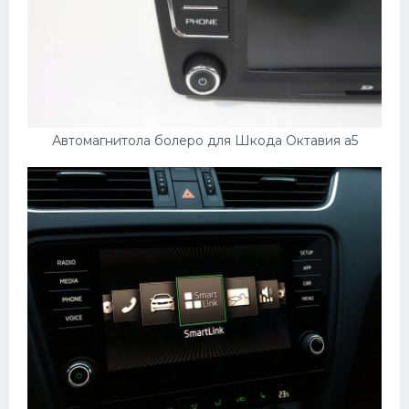
УАЗ
Кадиллак
Автокемпер
Феррари
Поезда
Автомагнитола болеро для Шкода Октавия а5
Мотоциклы
Ямаха
Додж
Ява
Эмблемы
Спецтехника