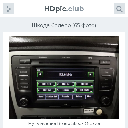
HDpic
.club
Шкода болеро (65 фото)
Категории
Разное
Автомобили
Красивые фото машин
УРАЛ
Мультимедиа Bolero Skoda Octavia
Ниссан