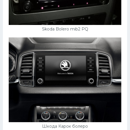
Skoda Bolero mib2 PQ
Шкода Карок болеро