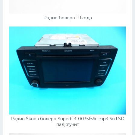
Подводные лодки
Митсубиси
Радио болеро Шкода
Киа
Танки
Крайслер
Порше
Самолеты
Корабли
Комплектующие
Тойота
Лодки
Радио Skoda болеро Superb 3t0035156c mp3 6cd SD
Шкода
падклучит
Вертолеты