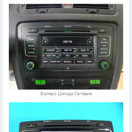
Пежо
Ауди
Гараж
Русские авто
Вольво
БМВ
МАЗ
Сузуки
Болеро Шкода Октавия
Мерседес
Фольксваген
Лексус
Дэу