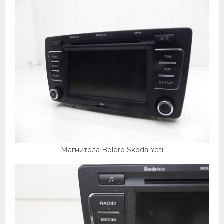
Мазда
Самокаты
Велосипеды
Рено
Прогулочные суда
Хендай
Лимузины
Камаз
Магнитола Bolero Skoda Yeti
Автобусы
Хонда
Грузовики
Шевроле