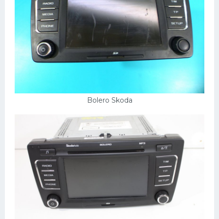
Скания
Форд
Черри
Джили
Хавал
Кавасаки
Bolero Skoda
Инфинити
ЛУАЗ
Фиат
Ситроен
Субару
Опель