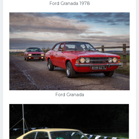
Подводные лодки
Ford Granada 1978
Митсубиси
Киа
Танки
Крайслер
Порше
Самолеты
Корабли
Комплектующие
Ford Granada
Тойота
Лодки
Шкода
Вертолеты