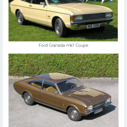
Мазда
Самокаты
Велосипеды
Рено
Ford Granada mk1 Coupe
Прогулочные суда
Хендай
Лимузины
Камаз
Автобусы
Хонда
Грузовики
Шевроле