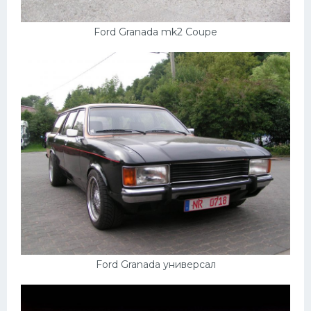
УАЗ
Кадиллак
Ford Granada mk2 Coupe
Автокемпер
Феррари
Поезда
Мотоциклы
Ямаха
Додж
Ява
Эмблемы
Спецтехника
Ford Granada универсал