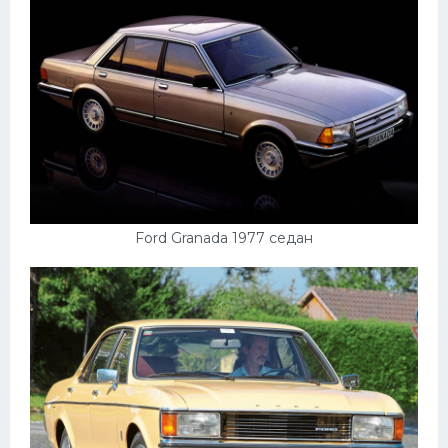
Пежо
Ауди
Гараж
Русские авто
Вольво
БМВ
Ford Granada 1977 седан
МАЗ
Сузуки
Мерседес
Фольксваген
Лексус
Дэу