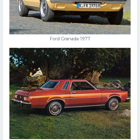
Скания
Форд
Черри
Ford Granada 1977
Джили
Хавал
Кавасаки
Инфинити
ЛУАЗ
Фиат
Ситроен
Субару
Опель