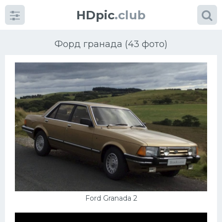
HDpic
.club
Форд гранада (43 фото)
Категории
Разное
Автомобили
Красивые фото машин
Ford Granada 2
УРАЛ
Ниссан