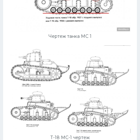
Скания
Форд
Черри
Чертеж танка МС 1
Джили
Хавал
Кавасаки
Инфинити
ЛУАЗ
Фиат
Ситроен
Субару
Опель
Т-18 МС-1 чертеж