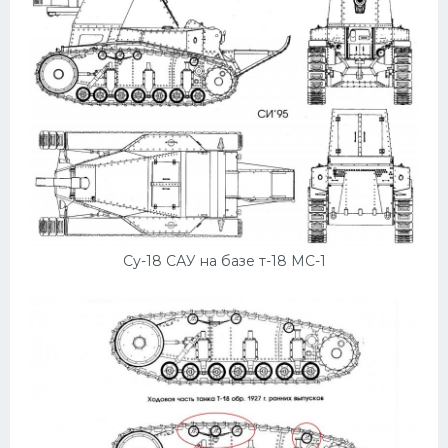
Пежо
Ауди
Гараж
Русские авто
Вольво
БМВ
МАЗ
Су-18 САУ на базе т-18 МС-1
Сузуки
Мерседес
Фольксваген
Лексус
Дэу