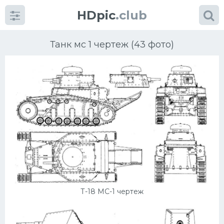
HDpic
.club
Танк мс 1 чертеж (43 фото)
Категории
Разное
Автомобили
Красивые фото машин
Т-18 МС-1 чертеж
УРАЛ
Ниссан