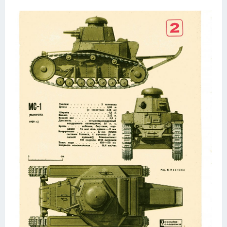
Подводные лодки
Митсубиси
Киа
Танки
Крайслер
Порше
Самолеты
Корабли
Комплектующие
Тойота
Лодки
Шкода
Вертолеты