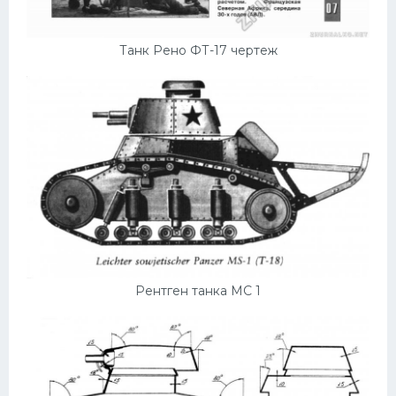
Танк Рено ФТ-17 чертеж
Рентген танка МС 1