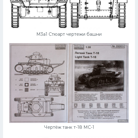
М3а1 Стюарт чертежи башни
Чертёж танк т-18 МС-1