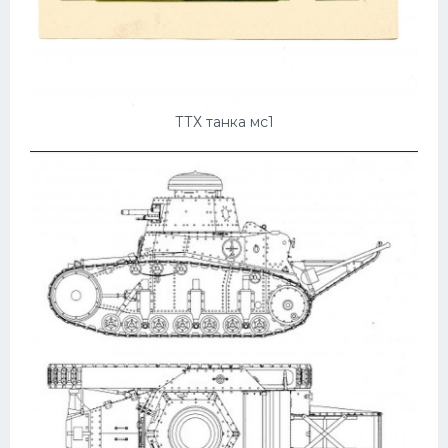
Мазда
Самокаты
Велосипеды
ТТХ танка мс1
Рено
Прогулочные суда
Хендай
Лимузины
Камаз
Автобусы
Хонда
Грузовики
Шевроле