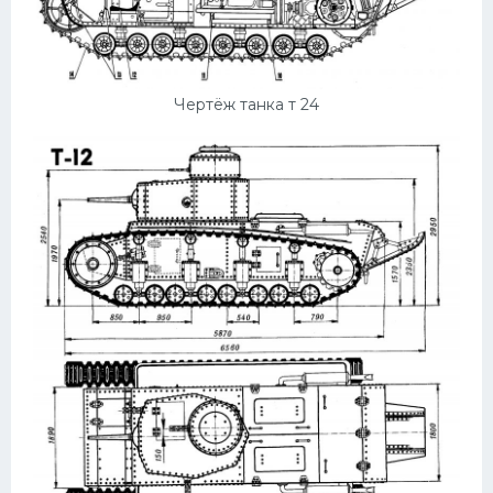
Чертёж танка т 24