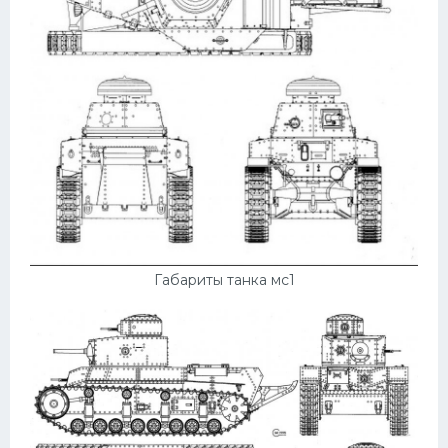
УАЗ
Кадиллак
Автокемпер
Феррари
Поезда
Мотоциклы
Ямаха
Додж
Габариты танка мс1
Ява
Эмблемы
Спецтехника