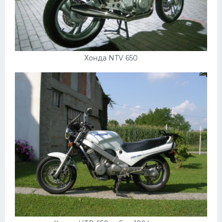
УАЗ
Кадиллак
Автокемпер
Феррари
Хонда NTV 650
Поезда
Мотоциклы
Ямаха
Додж
Ява
Эмблемы
Спецтехника