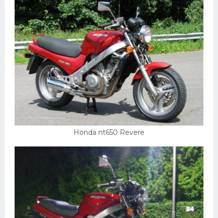
Пежо
Ауди
Гараж
Русские авто
Вольво
БМВ
МАЗ
Honda nt650 Revere
Сузуки
Мерседес
Фольксваген
Лексус
Дэу