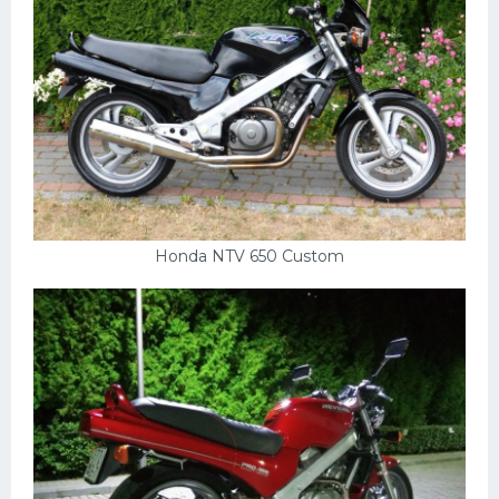
Мазда
Самокаты
Велосипеды
Рено
Прогулочные суда
Хендай
Honda NTV 650 Custom
Лимузины
Камаз
Автобусы
Хонда
Грузовики
Шевроле