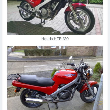
Скания
Форд
Черри
Джили
Honda НТВ 650
Хавал
Кавасаки
Инфинити
ЛУАЗ
Фиат
Ситроен
Субару
Опель