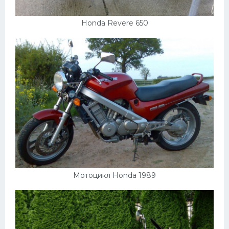
Подводные лодки
Митсубиси
Honda Revere 650
Киа
Танки
Крайслер
Порше
Самолеты
Корабли
Комплектующие
Тойота
Мотоцикл Honda 1989
Лодки
Шкода
Вертолеты