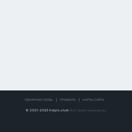
ОБРАТНАЯ СВЯЗЬ
ПРАВИЛА
КАРТЫ САЙТА
© 2021-2025 hdpic.club
Все права защищены.