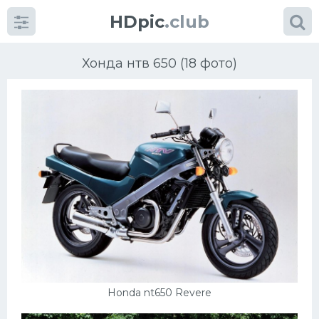
HDpic
.club
Хонда нтв 650 (18 фото)
Категории
Разное
Автомобили
Красивые фото машин
Honda nt650 Revere
УРАЛ
Ниссан