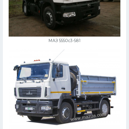
УАЗ
Кадиллак
Автокемпер
Феррари
МАЗ 5550с3-581
Поезда
Мотоциклы
Ямаха
Додж
Ява
Эмблемы
Спецтехника