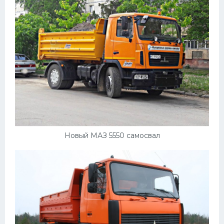
Пежо
Ауди
Гараж
Русские авто
Вольво
БМВ
МАЗ
Новый МАЗ 5550 самосвал
Сузуки
Мерседес
Фольксваген
Лексус
Дэу