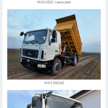
Подводные лодки
МАЗ-5550 самосвал
Митсубиси
Киа
Танки
Крайслер
Порше
Самолеты
Корабли
Комплектующие
Тойота
МАЗ 5550в5
Лодки
Шкода
Вертолеты