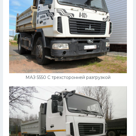
Мазда
Самокаты
Велосипеды
Рено
Прогулочные суда
Хендай
Лимузины
МАЗ 5550 С трехсторонней разгрузкой
Камаз
Автобусы
Хонда
Грузовики
Шевроле