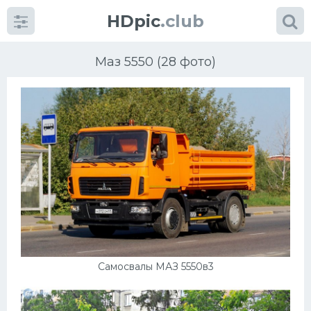
HDpic
.club
Маз 5550 (28 фото)
Категории
Разное
Автомобили
Красивые фото машин
Самосвалы МАЗ 5550в3
УРАЛ
Ниссан