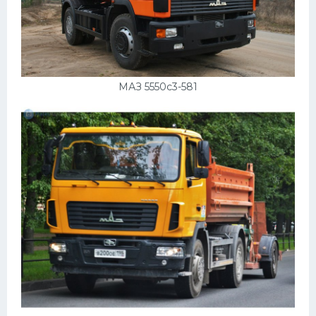
Скания
Форд
Черри
МАЗ 5550с3-581
Джили
Хавал
Кавасаки
Инфинити
ЛУАЗ
Фиат
Ситроен
Субару
Опель