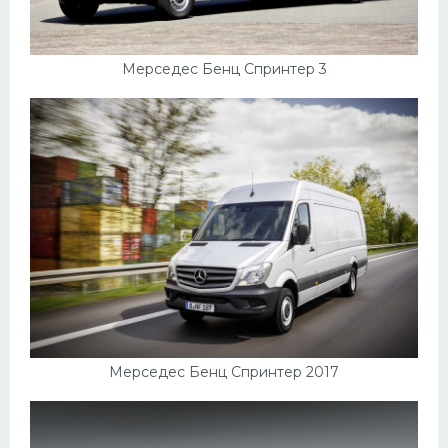
Подводные лодки
Митсубиси
Мерседес Бенц Спринтер 3
Киа
Танки
Крайслер
Порше
Самолеты
Корабли
Комплектующие
Тойота
Лодки
Мерседес Бенц Спринтер 2017
Шкода
Вертолеты