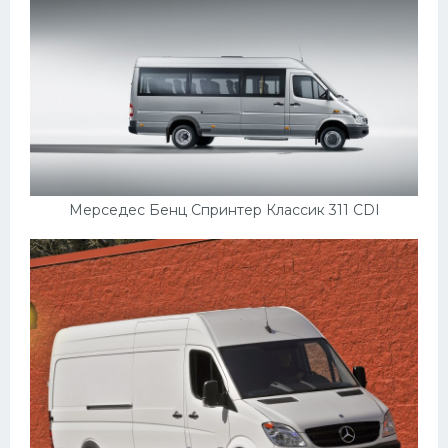
Мазда
Самокаты
Велосипеды
Рено
Прогулочные суда
Хендай
Мерседес Бенц Спринтер Классик 311 CDI
Лимузины
Камаз
Автобусы
Хонда
Грузовики
Шевроле