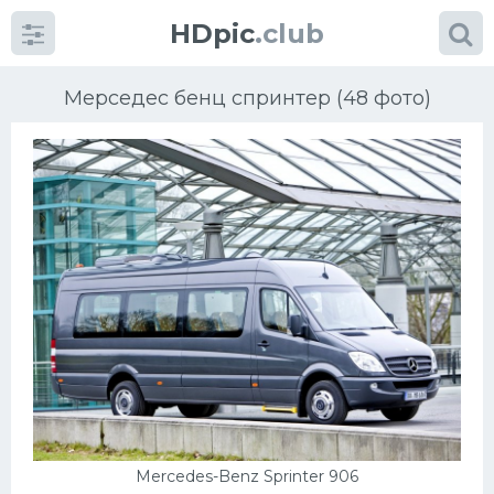
HDpic
.club
Мерседес бенц спринтер (48 фото)
Категории
Разное
Автомобили
Красивые фото машин
УРАЛ
Mercedes-Benz Sprinter 906
Ниссан