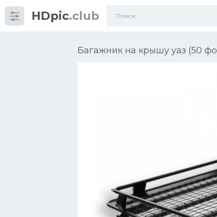
HDpic
.club
Категории
Багажник на крышу уаз (50 фо
Разное
Автомобили
Красивые фото машин
УРАЛ
Ниссан
Пежо
Ауди
Гараж
Русские авто