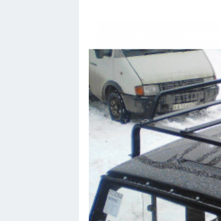
Порше
Самолеты
Корабли
Комплектующие
Тойота
Лодки
Шкода
Вертолеты
Мазда
Самокаты
Велосипеды
Рено
Прогулочные суда