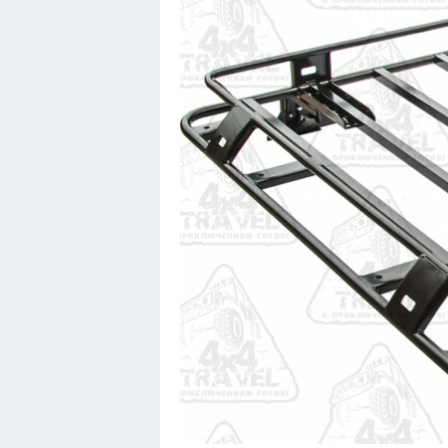
Кавасаки
Инфинити
ЛУАЗ
Фиат
Ситроен
Субару
Опель
Подводные лодки
Митсубиси
Киа
Танки
Крайслер