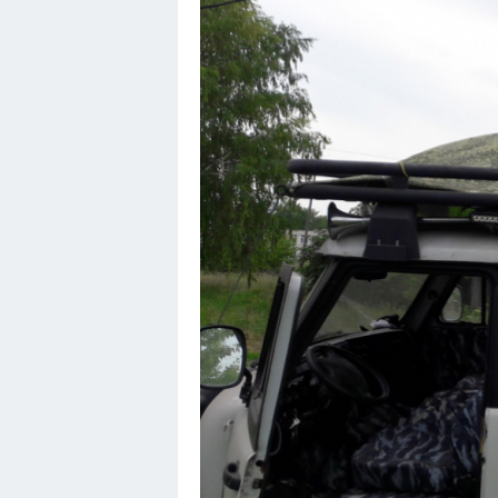
Мотоциклы
Ямаха
Додж
Ява
Эмблемы
Спецтехника