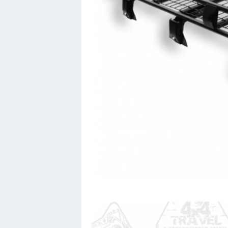
Вольво
БМВ
МАЗ
Сузуки
Мерседес
Фольксваген
Лексус
Дэу
Скания
Форд
Черри
Джили
Хавал