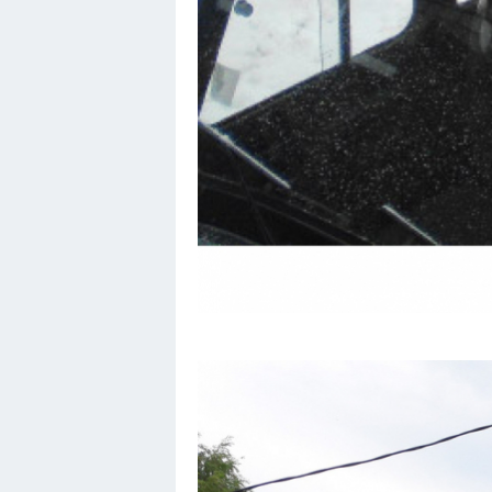
Хендай
Лимузины
Камаз
Автобусы
Хонда
Грузовики
Шевроле
УАЗ
Кадиллак
Автокемпер
Феррари
Поезда