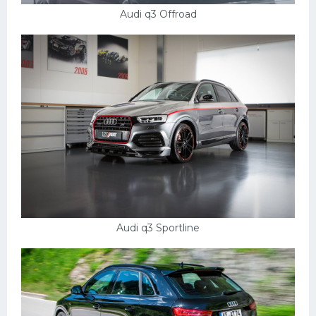
УАЗ
Audi q3 Offroad
Кадиллак
Автокемпер
Феррари
Поезда
Мотоциклы
Ямаха
Додж
Ява
Audi q3 Sportline
Эмблемы
Спецтехника