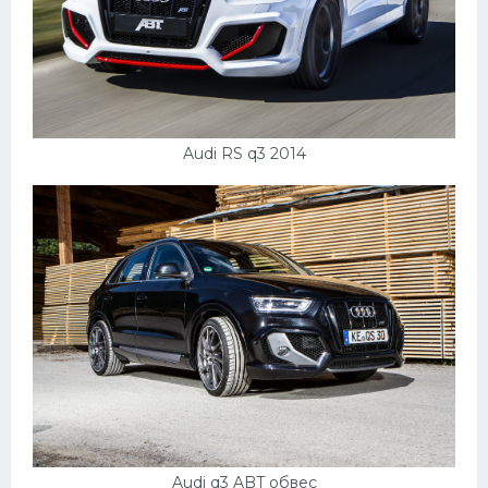
Скания
Форд
Черри
Джили
Audi RS q3 2014
Хавал
Кавасаки
Инфинити
ЛУАЗ
Фиат
Ситроен
Субару
Опель
Audi q3 ABT обвес