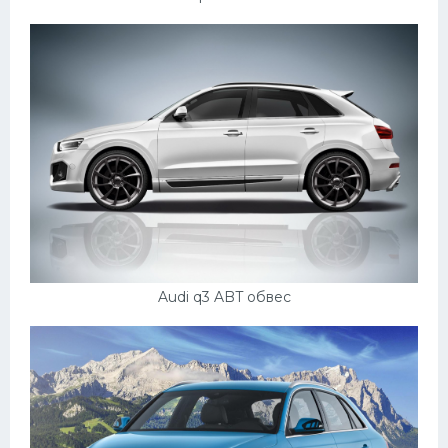
Подводные лодки
Митсубиси
Киа
Танки
Крайслер
Порше
Самолеты
Корабли
Комплектующие
Audi q3 ABT обвес
Тойота
Лодки
Шкода
Вертолеты