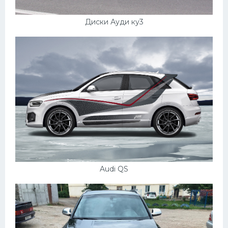
Диски Ауди ку3
Audi QS