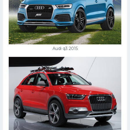
Мазда
Самокаты
Велосипеды
Рено
Прогулочные суда
Audi q3 2015
Хендай
Лимузины
Камаз
Автобусы
Хонда
Грузовики
Шевроле