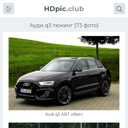
HDpic
.club
Ауди q3 тюнинг (73 фото)
Категории
Разное
Автомобили
Красивые фото машин
Audi q3 ABT обвес
УРАЛ
Ниссан