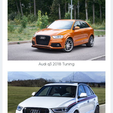
Пежо
Ауди
Гараж
Русские авто
Вольво
БМВ
МАЗ
Audi q3 2018 Tuning
Сузуки
Мерседес
Фольксваген
Лексус
Дэу