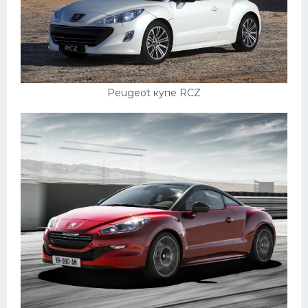
УАЗ
Кадиллак
Автокемпер
Феррари
Peugeot купе RCZ
Поезда
Мотоциклы
Ямаха
Додж
Ява
Эмблемы
Спецтехника