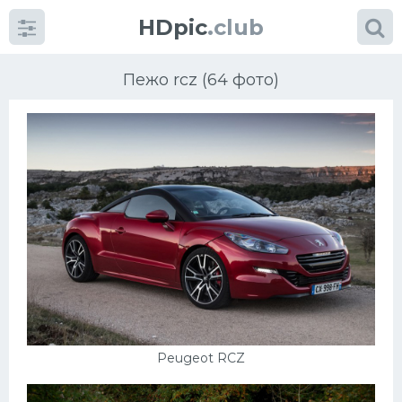
HDpic
.club
Пежо rcz (64 фото)
Категории
Разное
Автомобили
Красивые фото машин
Peugeot RCZ
УРАЛ
Ниссан