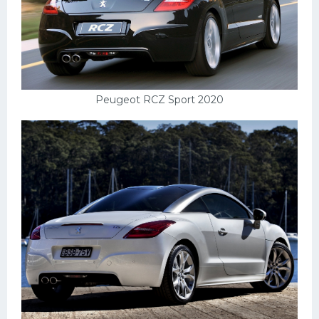
Скания
Форд
Черри
Джили
Peugeot RCZ Sport 2020
Хавал
Кавасаки
Инфинити
ЛУАЗ
Фиат
Ситроен
Субару
Опель