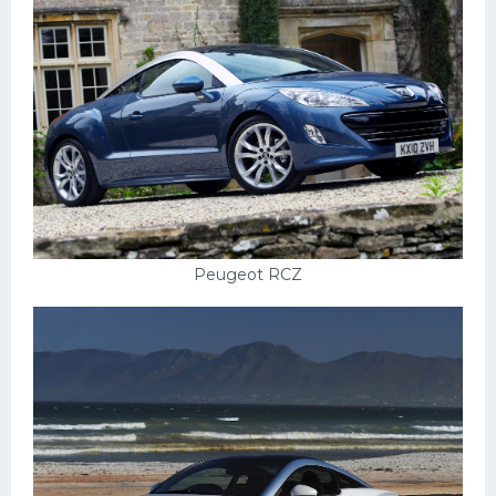
Мазда
Самокаты
Велосипеды
Рено
Прогулочные суда
Хендай
Лимузины
Peugeot RCZ
Камаз
Автобусы
Хонда
Грузовики
Шевроле