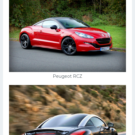
Пежо
Ауди
Гараж
Русские авто
Вольво
БМВ
МАЗ
Peugeot RCZ
Сузуки
Мерседес
Фольксваген
Лексус
Дэу