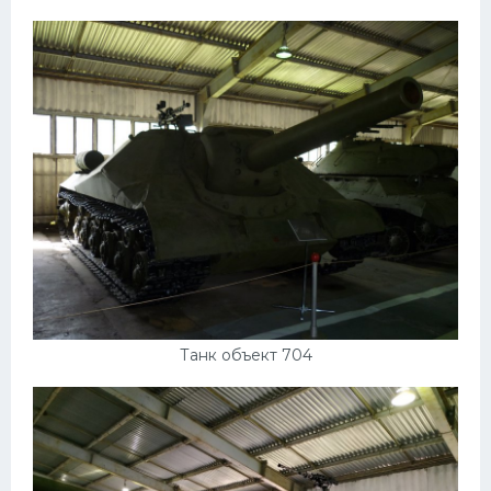
УАЗ
Кадиллак
Автокемпер
Феррари
Поезда
Мотоциклы
Ямаха
Додж
Ява
Танк объект 704
Эмблемы
Спецтехника