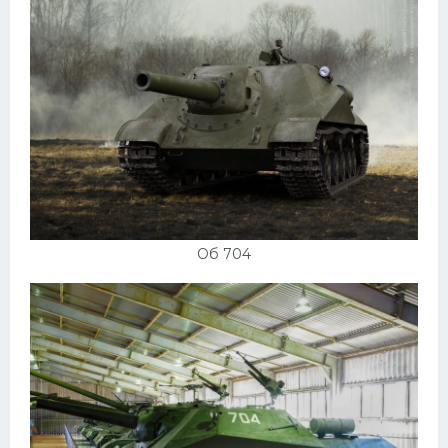
Пежо
Ауди
Гараж
Русские авто
Вольво
БМВ
МАЗ
Об 704
Сузуки
Мерседес
Фольксваген
Лексус
Дэу