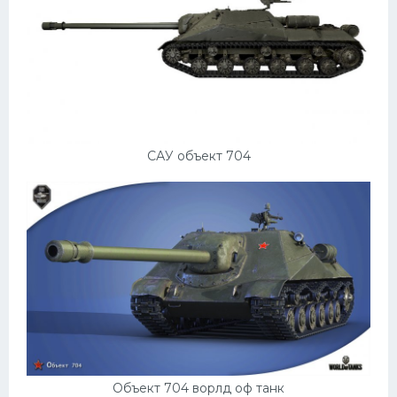
Мазда
Самокаты
Велосипеды
Рено
Прогулочные суда
САУ объект 704
Хендай
Лимузины
Камаз
Автобусы
Хонда
Грузовики
Шевроле
Объект 704 ворлд оф танк