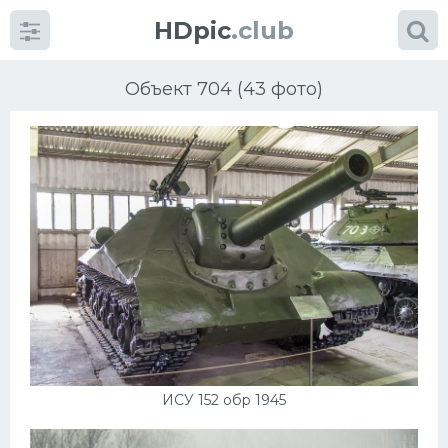
HDpic
.club
Объект 704 (43 фото)
Категории
Разное
Автомобили
Красивые фото машин
ИСУ 152 обр 1945
УРАЛ
Ниссан