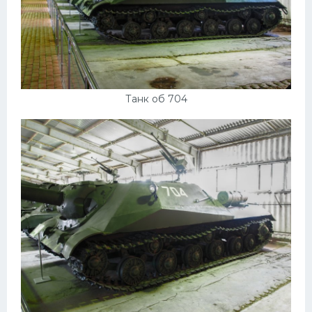
Скания
Форд
Черри
Джили
Танк об 704
Хавал
Кавасаки
Инфинити
ЛУАЗ
Фиат
Ситроен
Субару
Опель