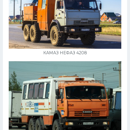
УАЗ
Кадиллак
Автокемпер
Феррари
Поезда
Мотоциклы
КАМАЗ НЕФАЗ 4208
Ямаха
Додж
Ява
Эмблемы
Спецтехника