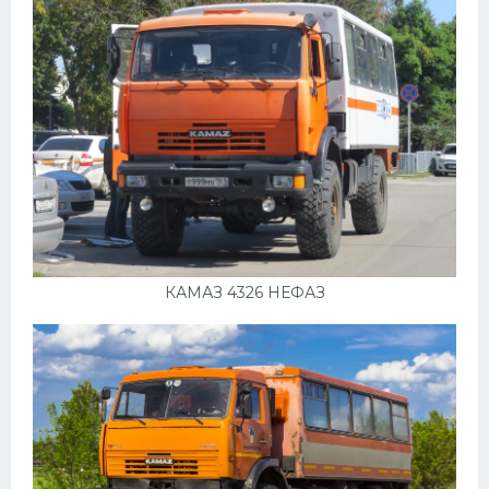
Подводные лодки
Митсубиси
Киа
Танки
Крайслер
Порше
Самолеты
Корабли
КАМАЗ 4326 НЕФАЗ
Комплектующие
Тойота
Лодки
Шкода
Вертолеты