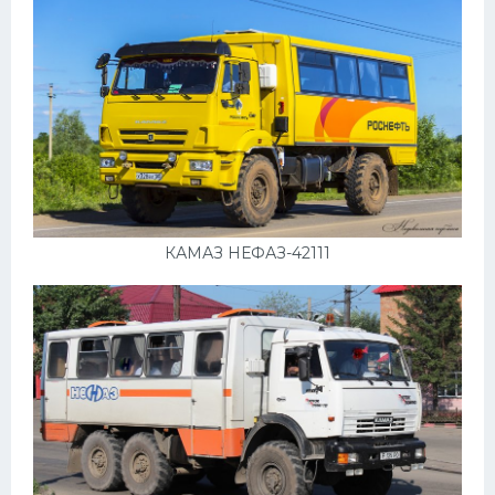
Пежо
Ауди
Гараж
Русские авто
Вольво
БМВ
КАМАЗ НЕФАЗ-42111
МАЗ
Сузуки
Мерседес
Фольксваген
Лексус
Дэу