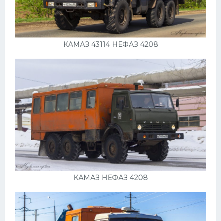
Мазда
Самокаты
КАМАЗ 43114 НЕФАЗ 4208
Велосипеды
Рено
Прогулочные суда
Хендай
Лимузины
Камаз
Автобусы
Хонда
КАМАЗ НЕФАЗ 4208
Грузовики
Шевроле