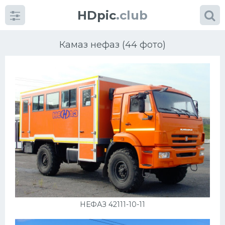
HDpic
.club
Камаз нефаз (44 фото)
Категории
Разное
Автомобили
Красивые фото машин
НЕФАЗ 42111-10-11
УРАЛ
Ниссан