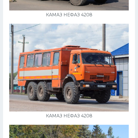
Скания
КАМАЗ НЕФАЗ 4208
Форд
Черри
Джили
Хавал
Кавасаки
Инфинити
ЛУАЗ
Фиат
Ситроен
КАМАЗ НЕФАЗ 4208
Субару
Опель