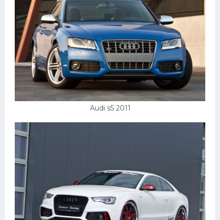
Мазда
Самокаты
Велосипеды
Рено
Прогулочные суда
Хендай
Audi s5 2011
Лимузины
Камаз
Автобусы
Хонда
Грузовики
Шевроле