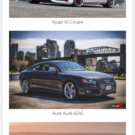
УАЗ
Кадиллак
Ауди s5 Coupe
Автокемпер
Феррари
Поезда
Мотоциклы
Ямаха
Додж
Ява
Эмблемы
Спецтехника
Audi Audi a5/s5