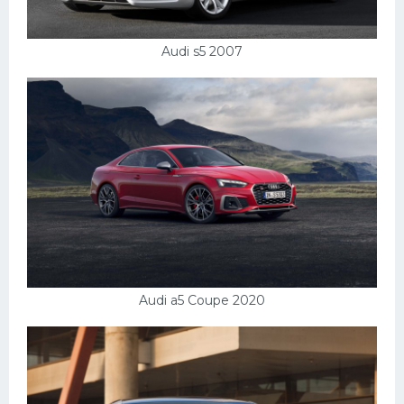
Подводные лодки
Митсубиси
Audi s5 2007
Киа
Танки
Крайслер
Порше
Самолеты
Корабли
Комплектующие
Тойота
Audi a5 Coupe 2020
Лодки
Шкода
Вертолеты