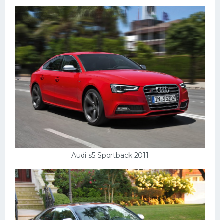
Пежо
Ауди
Гараж
Русские авто
Вольво
БМВ
МАЗ
Сузуки
Audi s5 Sportback 2011
Мерседес
Фольксваген
Лексус
Дэу