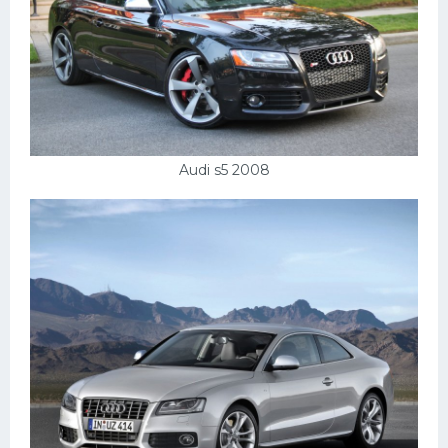
Скания
Форд
Черри
Джили
Хавал
Audi s5 2008
Кавасаки
Инфинити
ЛУАЗ
Фиат
Ситроен
Субару
Опель