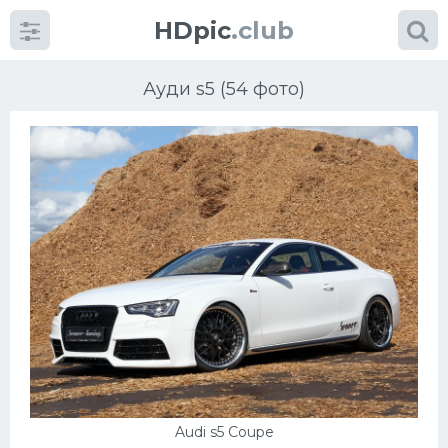
HDpic
.club
Ауди s5 (54 фото)
Категории
Разное
Автомобили
Красивые фото машин
УРАЛ
Audi s5 Coupe
Ниссан