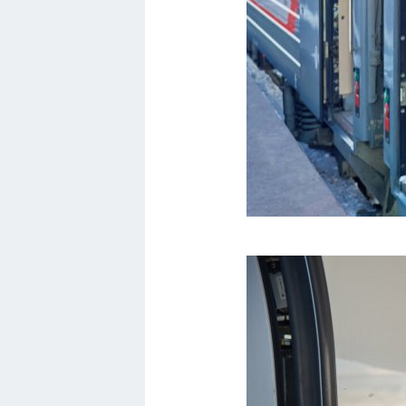
Вольво
БМВ
МАЗ
Сузуки
Мерседес
Фольксваген
Лексус
Дэу
Скания
Форд
Черри
Джили
Хавал