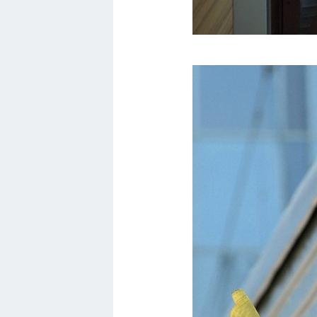
Хендай
Лимузины
Камаз
Автобусы
Хонда
Грузовики
Шевроле
УАЗ
Кадиллак
Автокемпер
Феррари
Поезда