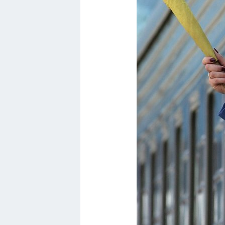
Мотоциклы
Ямаха
Додж
Ява
Эмблемы
Спецтехника