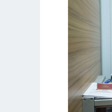
Порше
Самолеты
Корабли
Комплектующие
Тойота
Лодки
Шкода
Вертолеты
Мазда
Самокаты
Велосипеды
Рено
Прогулочные суда