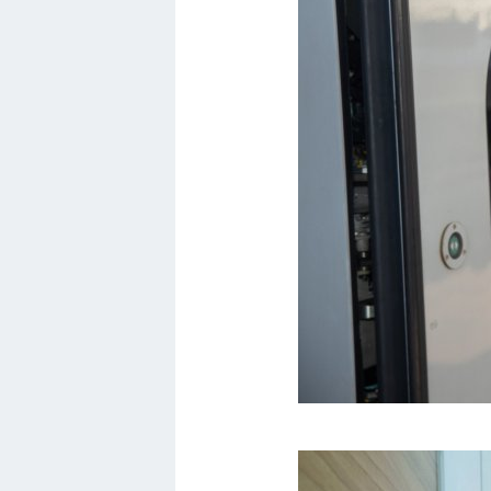
Кавасаки
Инфинити
ЛУАЗ
Фиат
Ситроен
Субару
Опель
Подводные лодки
Митсубиси
Киа
Танки
Крайслер