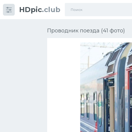
HDpic
.club
Категории
Проводник поезда (41 фото)
Разное
Автомобили
Красивые фото машин
УРАЛ
Ниссан
Пежо
Ауди
Гараж
Русские авто