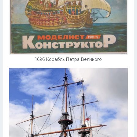
Подводные лодки
Митсубиси
Киа
Танки
Крайслер
Порше
1696 Корабль Петра Великого
Самолеты
Корабли
Комплектующие
Тойота
Лодки
Шкода
Вертолеты