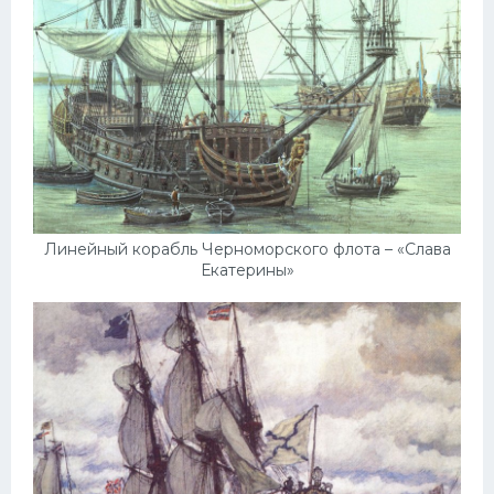
УАЗ
Кадиллак
Автокемпер
Феррари
Поезда
Мотоциклы
Ямаха
Линейный корабль Черноморского флота – «Слава
Екатерины»
Додж
Ява
Эмблемы
Спецтехника