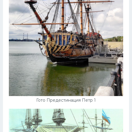
Мазда
Самокаты
Велосипеды
Рено
Прогулочные суда
Хендай
Лимузины
Камаз
Автобусы
Гото Предестинация Петр 1
Хонда
Грузовики
Шевроле