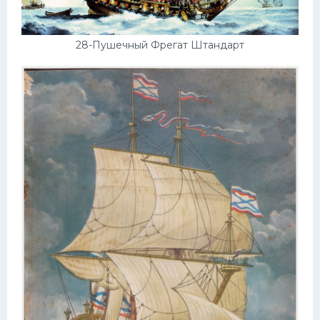
Скания
Форд
28-Пушечный Фрегат Штандарт
Черри
Джили
Хавал
Кавасаки
Инфинити
ЛУАЗ
Фиат
Ситроен
Субару
Опель