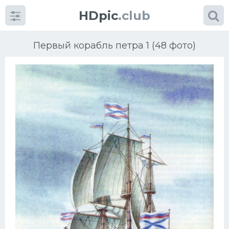
HDpic
.club
Первый корабль петра 1 (48 фото)
Категории
Разное
Автомобили
Красивые фото машин
УРАЛ
Ниссан