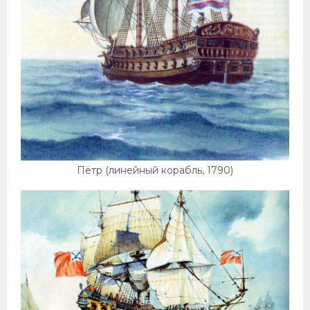
Пежо
Ауди
Гараж
Русские авто
Вольво
БМВ
Пётр (линейный корабль, 1790)
МАЗ
Сузуки
Мерседес
Фольксваген
Лексус
Дэу