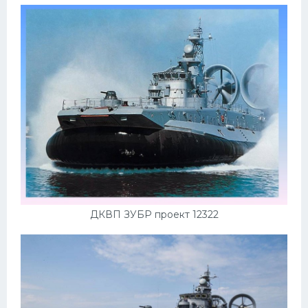
Подводные лодки
Митсубиси
Киа
Танки
Крайслер
Порше
Самолеты
Корабли
Комплектующие
ДКВП ЗУБР проект 12322
Тойота
Лодки
Шкода
Вертолеты