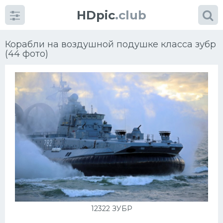
HDpic
.club
Корабли на воздушной подушке класса зубр
(44 фото)
Категории
Разное
Автомобили
Красивые фото машин
УРАЛ
12322 ЗУБР
Ниссан