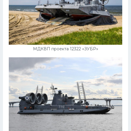
Мазда
Самокаты
Велосипеды
Рено
Прогулочные суда
МДКВП проекта 12322 «ЗУБР»
Хендай
Лимузины
Камаз
Автобусы
Хонда
Грузовики
Шевроле