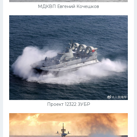
УАЗ
МДКВП Евгений Кочешков
Кадиллак
Автокемпер
Феррари
Поезда
Мотоциклы
Ямаха
Додж
Ява
Эмблемы
Проект 12322 ЗУБР
Спецтехника