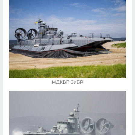
Пежо
Ауди
Гараж
Русские авто
Вольво
БМВ
МАЗ
МДКВП ЗУБР
Сузуки
Мерседес
Фольксваген
Лексус
Дэу