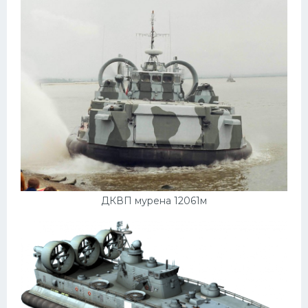
ДКВП мурена 12061м