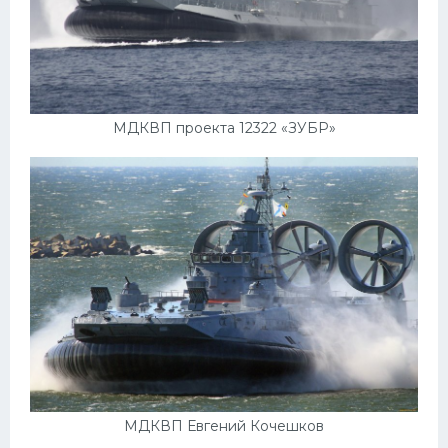
Скания
Форд
Черри
Джили
МДКВП проекта 12322 «ЗУБР»
Хавал
Кавасаки
Инфинити
ЛУАЗ
Фиат
Ситроен
Субару
Опель
МДКВП Евгений Кочешков