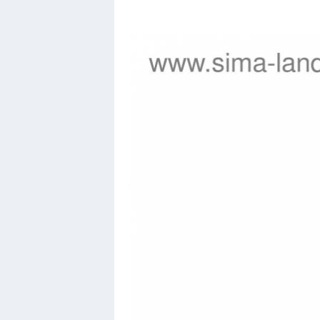
Хендай
Лимузины
Камаз
Автобусы
Хонда
Грузовики
Шевроле
УАЗ
Кадиллак
Автокемпер
Феррари
Поезда