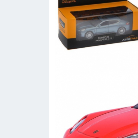
Кавасаки
Инфинити
ЛУАЗ
Фиат
Ситроен
Субару
Опель
Подводные лодки
Митсубиси
Киа
Танки
Крайслер