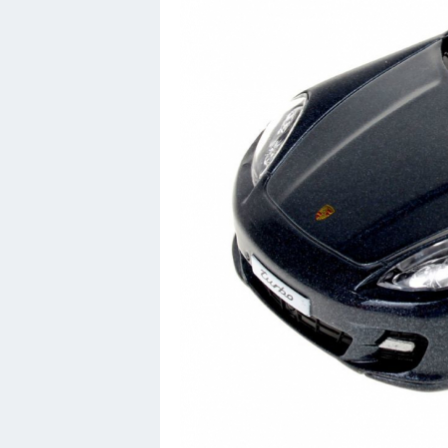
Мотоциклы
Ямаха
Додж
Ява
Эмблемы
Спецтехника