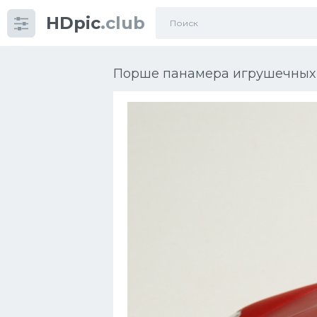
HDpic
.club
Категории
Порше панамера игрушечных 
Разное
Автомобили
Красивые фото машин
УРАЛ
Ниссан
Пежо
Ауди
Гараж
Русские авто