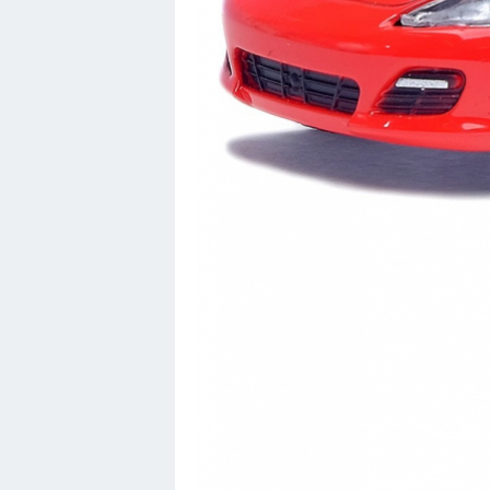
Порше
Самолеты
Корабли
Комплектующие
Тойота
Лодки
Шкода
Вертолеты
Мазда
Самокаты
Велосипеды
Рено
Прогулочные суда