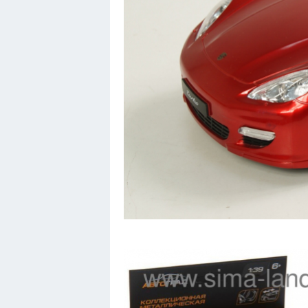
Вольво
БМВ
МАЗ
Сузуки
Мерседес
Фольксваген
Лексус
Дэу
Скания
Форд
Черри
Джили
Хавал