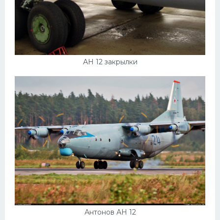
Скания
Форд
Черри
Джили
АН 12 закрылки
Хавал
Кавасаки
Инфинити
ЛУАЗ
Фиат
Ситроен
Субару
Опель
Антонов АН 12