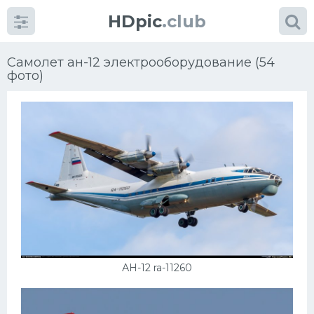
HDpic
.club
Самолет ан-12 электрооборудование (54
фото)
Категории
Разное
Автомобили
Красивые фото машин
АН-12 ra-11260
УРАЛ
Ниссан