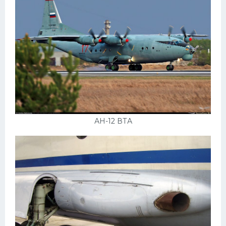
Пежо
Ауди
Гараж
Русские авто
Вольво
БМВ
АН-12 ВТА
МАЗ
Сузуки
Мерседес
Фольксваген
Лексус
Дэу