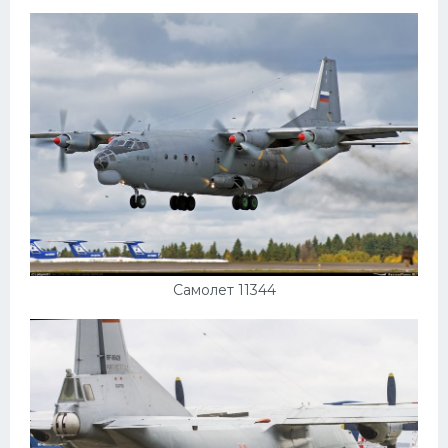
Подводные лодки
Митсубиси
Киа
Танки
Крайслер
Порше
Самолеты
Корабли
Комплектующие
Самолет 11344
Тойота
Лодки
Шкода
Вертолеты