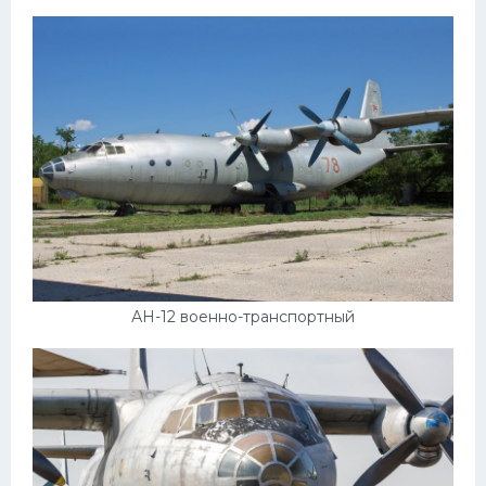
УАЗ
Кадиллак
Автокемпер
Феррари
Поезда
Мотоциклы
Ямаха
Додж
Ява
АН-12 военно-транспортный
Эмблемы
Спецтехника