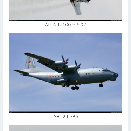
АН 12 БК 00347507
АН-12 11789