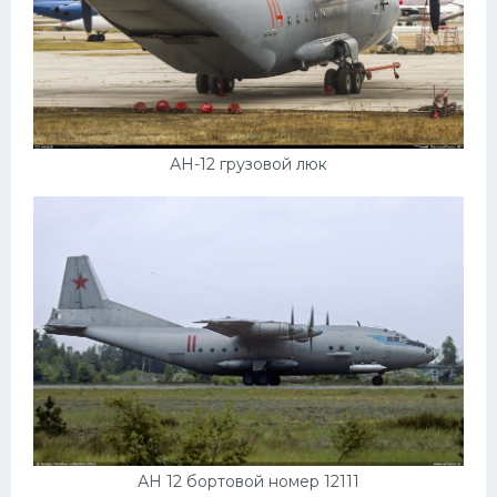
Мазда
Самокаты
Велосипеды
Рено
АН-12 грузовой люк
Прогулочные суда
Хендай
Лимузины
Камаз
Автобусы
Хонда
Грузовики
Шевроле
АН 12 бортовой номер 12111