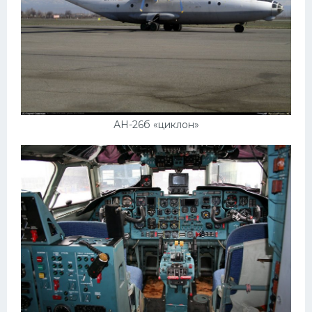
АН-26б «циклон»