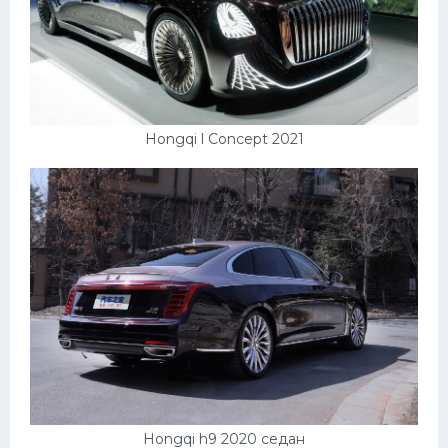
УАЗ
Кадиллак
Автокемпер
Феррари
Hongqi l Concept 2021
Поезда
Мотоциклы
Ямаха
Додж
Ява
Эмблемы
Спецтехника
Hongqi h9 2020 седан