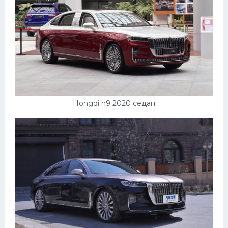
Пежо
Ауди
Гараж
Русские авто
Вольво
Hongqi h9 2020 седан
БМВ
МАЗ
Сузуки
Мерседес
Фольксваген
Лексус
Дэу