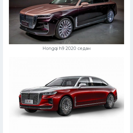
Подводные лодки
Митсубиси
Киа
Танки
Крайслер
Hongqi h9 2020 седан
Порше
Самолеты
Корабли
Комплектующие
Тойота
Лодки
Шкода
Вертолеты