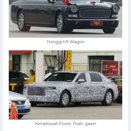
Hongqi h9 Wagon
Китайский Роллс Ройс джип