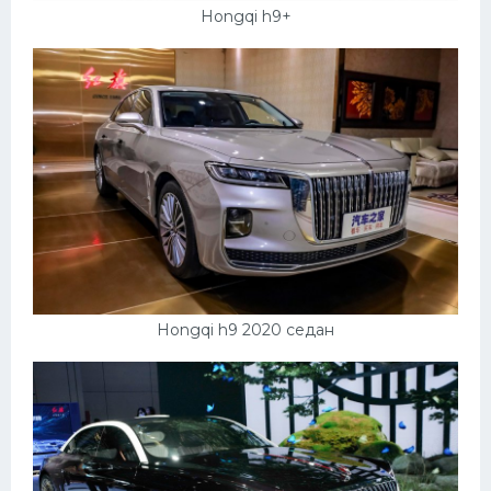
Hongqi h9+
Мазда
Самокаты
Велосипеды
Рено
Прогулочные суда
Хендай
Лимузины
Камаз
Hongqi h9 2020 седан
Автобусы
Хонда
Грузовики
Шевроле