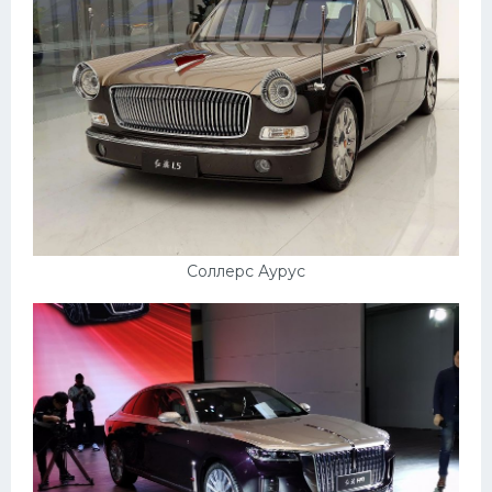
Соллерс Аурус