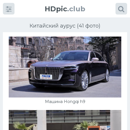
HDpic
.club
Китайский аурус (41 фото)
Категории
Разное
Автомобили
Машина Hongqi h9
Красивые фото машин
УРАЛ
Ниссан