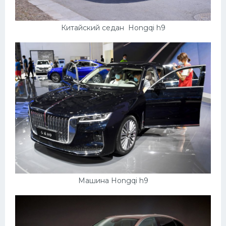
Скания
Форд
Китайский седан Hongqi h9
Черри
Джили
Хавал
Кавасаки
Инфинити
ЛУАЗ
Фиат
Ситроен
Машина Hongqi h9
Субару
Опель