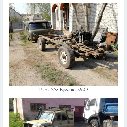
Пежо
Ауди
Гараж
Русские авто
Вольво
БМВ
МАЗ
Сузуки
Рама УАЗ Буханка 3909
Мерседес
Фольксваген
Лексус
Дэу