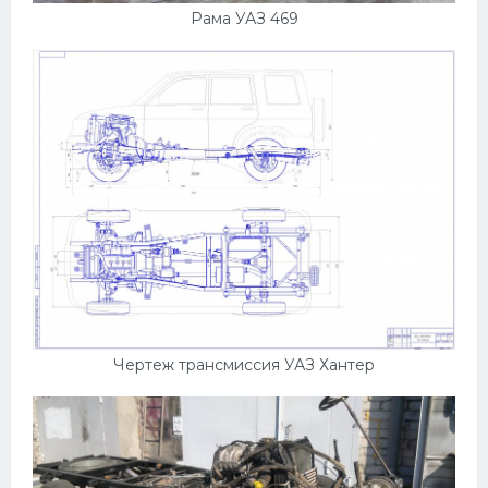
Подводные лодки
Рама УАЗ 469
Митсубиси
Киа
Танки
Крайслер
Порше
Самолеты
Корабли
Комплектующие
Тойота
Чертеж трансмиссия УАЗ Хантер
Лодки
Шкода
Вертолеты