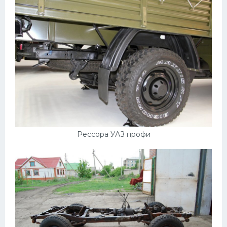
УАЗ
Кадиллак
Автокемпер
Феррари
Поезда
Мотоциклы
Ямаха
Додж
Рессора УАЗ профи
Ява
Эмблемы
Спецтехника