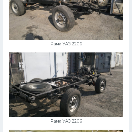
Мазда
Самокаты
Велосипеды
Рено
Рама УАЗ 2206
Прогулочные суда
Хендай
Лимузины
Камаз
Автобусы
Хонда
Грузовики
Рама УАЗ 2206
Шевроле