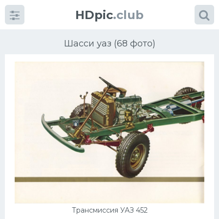
HDpic
.club
Шасси уаз (68 фото)
Категории
Разное
Автомобили
Красивые фото машин
УРАЛ
Трансмиссия УАЗ 452
Ниссан