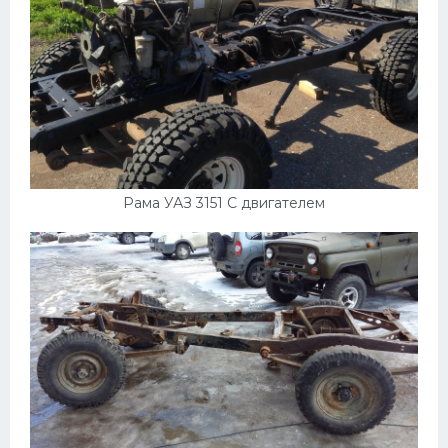
Скания
Форд
Черри
Джили
Хавал
Кавасаки
Рама УАЗ 3151 С двигателем
Инфинити
ЛУАЗ
Фиат
Ситроен
Субару
Опель