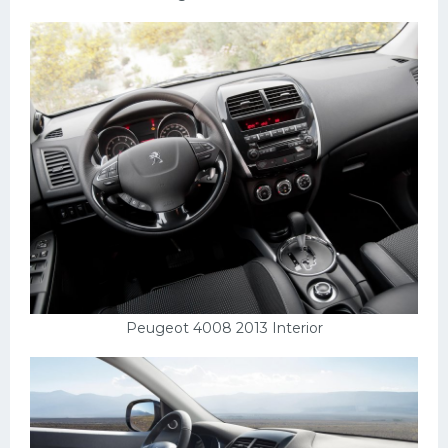
Подводные лодки
Митсубиси
Киа
Танки
Крайслер
Порше
Самолеты
Корабли
Комплектующие
Тойота
Peugeot 4008 2013 Interior
Лодки
Шкода
Вертолеты