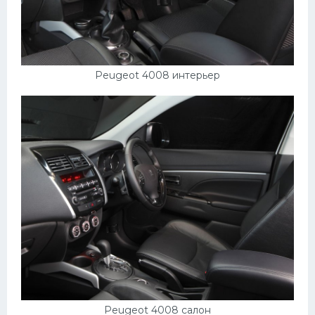
Скания
Форд
Черри
Peugeot 4008 интерьер
Джили
Хавал
Кавасаки
Инфинити
ЛУАЗ
Фиат
Ситроен
Субару
Опель
Peugeot 4008 салон