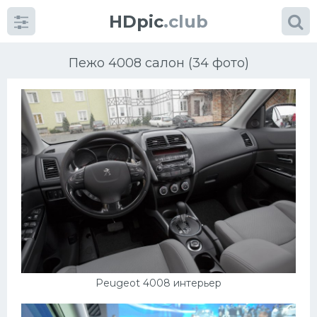
HDpic
.club
Пежо 4008 салон (34 фото)
Категории
Разное
Автомобили
Красивые фото машин
Peugeot 4008 интерьер
УРАЛ
Ниссан