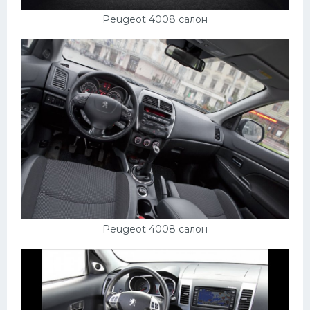
УАЗ
Peugeot 4008 салон
Кадиллак
Автокемпер
Феррари
Поезда
Мотоциклы
Ямаха
Додж
Ява
Эмблемы
Peugeot 4008 салон
Спецтехника