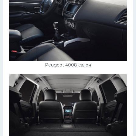
Мазда
Самокаты
Велосипеды
Рено
Прогулочные суда
Хендай
Peugeot 4008 салон
Лимузины
Камаз
Автобусы
Хонда
Грузовики
Шевроле