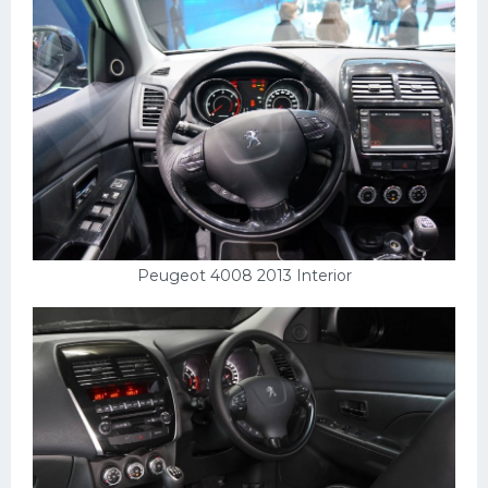
Пежо
Ауди
Гараж
Русские авто
Вольво
БМВ
МАЗ
Peugeot 4008 2013 Interior
Сузуки
Мерседес
Фольксваген
Лексус
Дэу