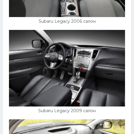
УАЗ
Кадиллак
Subaru Legacy 2006 салон
Автокемпер
Феррари
Поезда
Мотоциклы
Ямаха
Додж
Ява
Эмблемы
Спецтехника
Subaru Legacy 2009 салон