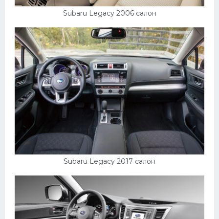
Подводные лодки
Subaru Legacy 2006 салон
Митсубиси
Киа
Танки
Крайслер
Порше
Самолеты
Корабли
Комплектующие
Тойота
Subaru Legacy 2017 салон
Лодки
Шкода
Вертолеты