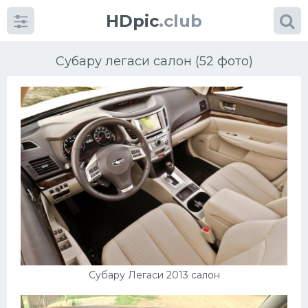
HDpic
.club
Субару легаси салон (52 фото)
Категории
Разное
Автомобили
Красивые фото машин
Субару Легаси 2013 салон
УРАЛ
Ниссан