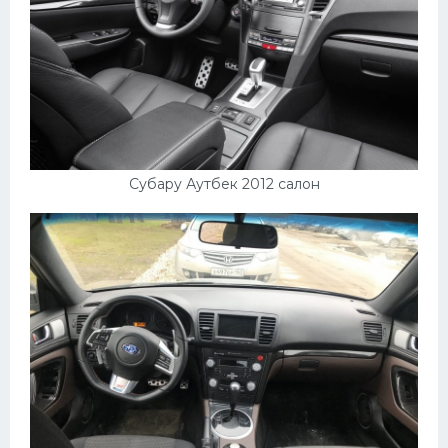
Мазда
Самокаты
Велосипеды
Рено
Прогулочные суда
Субару Аутбек 2012 салон
Хендай
Лимузины
Камаз
Автобусы
Хонда
Грузовики
Шевроле