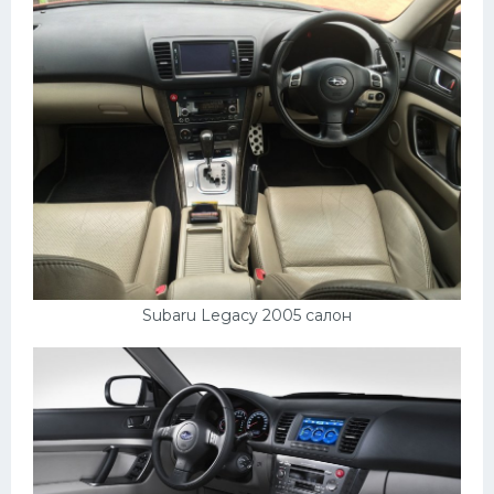
Пежо
Ауди
Гараж
Русские авто
Вольво
БМВ
МАЗ
Subaru Legacy 2005 салон
Сузуки
Мерседес
Фольксваген
Лексус
Дэу