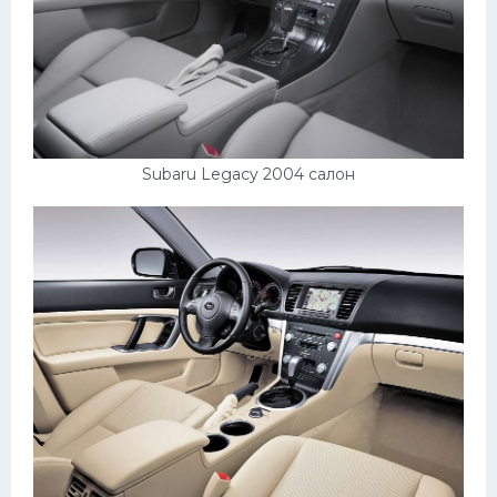
Скания
Форд
Черри
Джили
Subaru Legacy 2004 салон
Хавал
Кавасаки
Инфинити
ЛУАЗ
Фиат
Ситроен
Субару
Опель