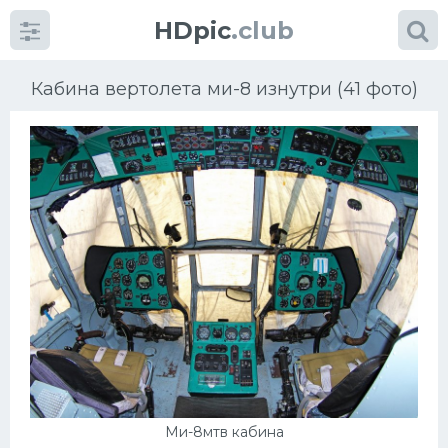
HDpic
.club
Кабина вертолета ми-8 изнутри (41 фото)
Категории
Разное
Автомобили
Красивые фото машин
УРАЛ
Ми-8мтв кабина
Ниссан