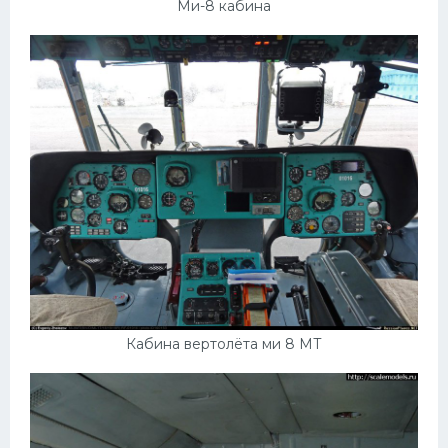
УАЗ
Ми-8 кабина
Кадиллак
Автокемпер
Феррари
Поезда
Мотоциклы
Ямаха
Додж
Ява
Эмблемы
Кабина вертолёта ми 8 МТ
Спецтехника