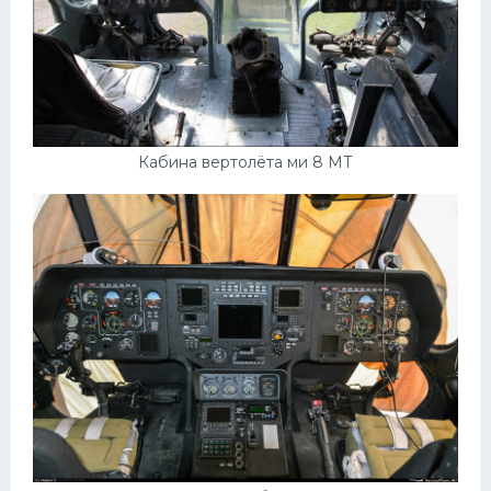
Мазда
Самокаты
Велосипеды
Рено
Кабина вертолёта ми 8 МТ
Прогулочные суда
Хендай
Лимузины
Камаз
Автобусы
Хонда
Грузовики
Шевроле