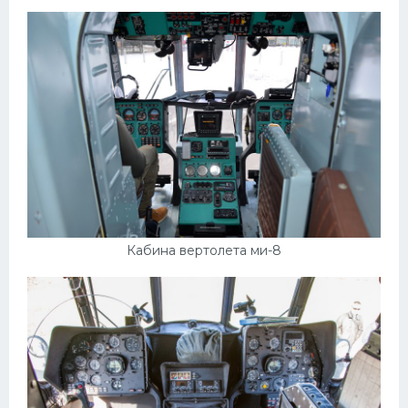
Пежо
Ауди
Гараж
Русские авто
Вольво
БМВ
МАЗ
Кабина вертолета ми-8
Сузуки
Мерседес
Фольксваген
Лексус
Дэу