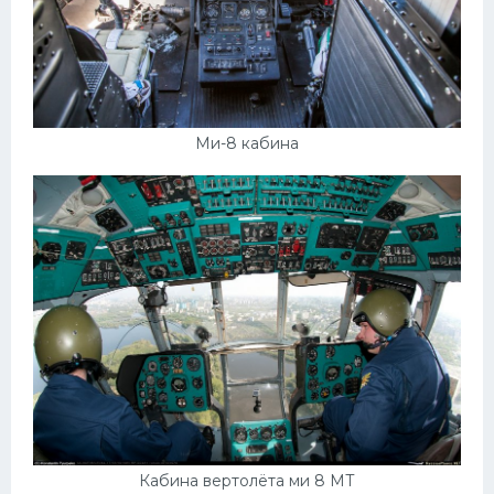
Скания
Форд
Черри
Джили
Ми-8 кабина
Хавал
Кавасаки
Инфинити
ЛУАЗ
Фиат
Ситроен
Субару
Опель
Кабина вертолёта ми 8 МТ