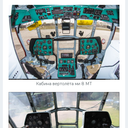
Подводные лодки
Митсубиси
Киа
Танки
Крайслер
Порше
Самолеты
Корабли
Комплектующие
Кабина вертолёта ми 8 МТ
Тойота
Лодки
Шкода
Вертолеты