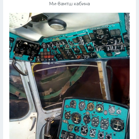
Ми-8амтш кабина