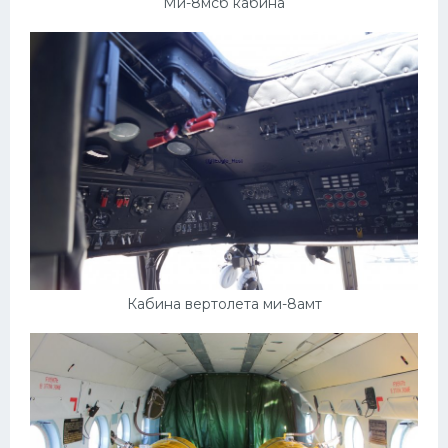
Ми-8мсб кабина
Кабина вертолета ми-8амт