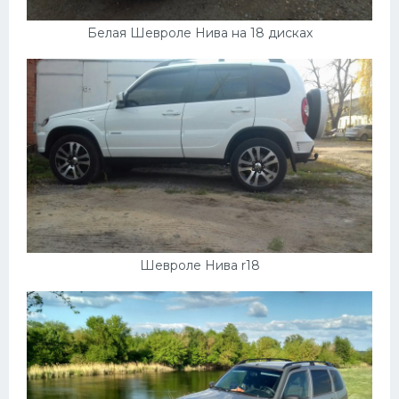
Мазда
Белая Шевроле Нива на 18 дисках
Самокаты
Велосипеды
Рено
Прогулочные суда
Хендай
Лимузины
Камаз
Шевроле Нива r18
Автобусы
Хонда
Грузовики
Шевроле