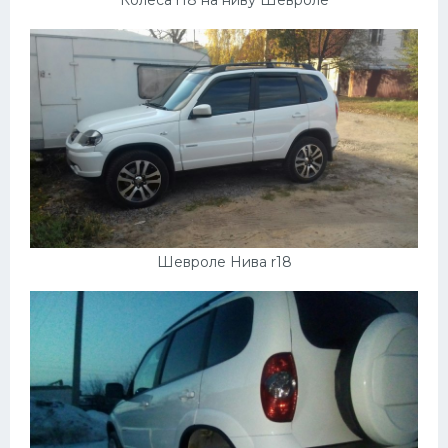
Колеса r18 на ниву Шевроле
Шевроле Нива r18