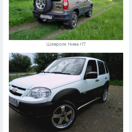
Подводные лодки
Митсубиси
Киа
Танки
Крайслер
Шевроле Нива r17
Порше
Самолеты
Корабли
Комплектующие
Тойота
Лодки
Шкода
Вертолеты