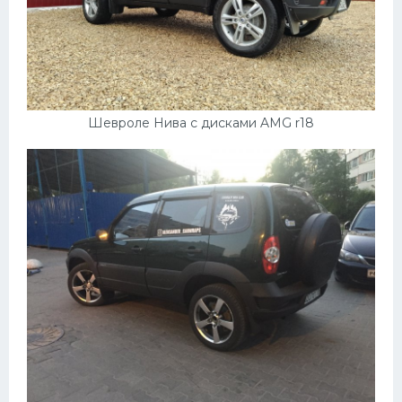
Шевроле Нива с дисками AMG r18