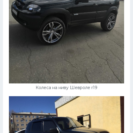
Колеса на ниву Шевроле r19