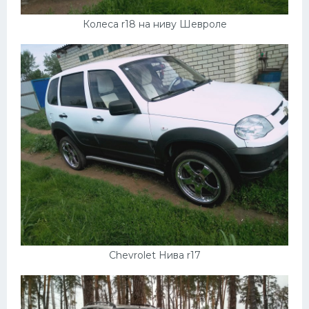
Колеса r18 на ниву Шевроле
Chevrolet Нива r17