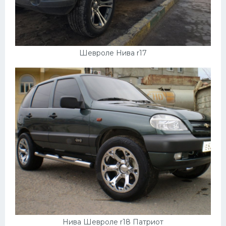
Шевроле Нива r17
Нива Шевроле r18 Патриот