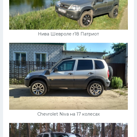
УАЗ
Кадиллак
Автокемпер
Феррари
Нива Шевроле r18 Патриот
Поезда
Мотоциклы
Ямаха
Додж
Ява
Эмблемы
Спецтехника
Chevrolet Niva на 17 колесах