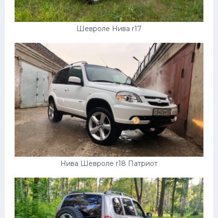
Скания
Форд
Шевроле Нива r17
Черри
Джили
Хавал
Кавасаки
Инфинити
ЛУАЗ
Фиат
Нива Шевроле r18 Патриот
Ситроен
Субару
Опель