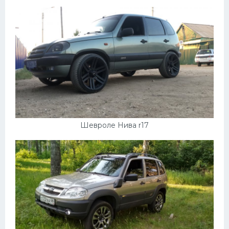
Пежо
Ауди
Гараж
Русские авто
Вольво
БМВ
Шевроле Нива r17
МАЗ
Сузуки
Мерседес
Фольксваген
Лексус
Дэу