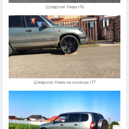
Шевроле Нива r16
Шевроле Нива на колесах r17