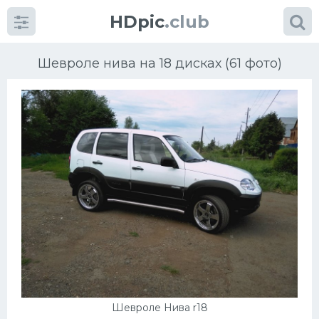
HDpic
.club
Шевроле нива на 18 дисках (61 фото)
Категории
Разное
Автомобили
Красивые фото машин
УРАЛ
Шевроле Нива r18
Ниссан