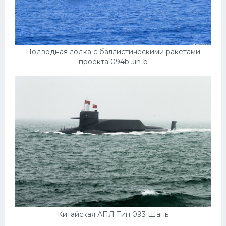
Скания
Форд
Черри
Подводная лодка с баллистическими ракетами
проекта 094b Jin-b
Джили
Хавал
Кавасаки
Инфинити
ЛУАЗ
Фиат
Ситроен
Субару
Опель
Китайская АПЛ Тип 093 Шань