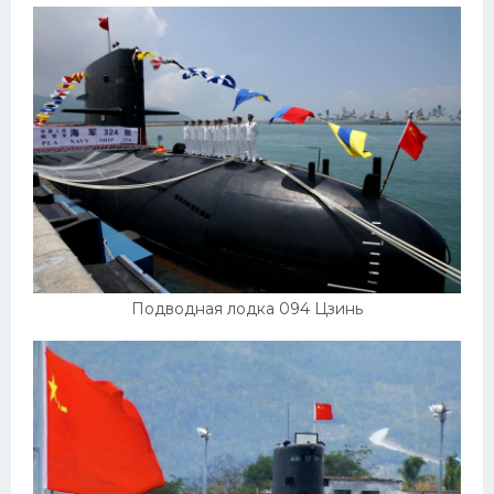
Подводные лодки
Митсубиси
Киа
Танки
Крайслер
Порше
Самолеты
Корабли
Подводная лодка 094 Цзинь
Комплектующие
Тойота
Лодки
Шкода
Вертолеты