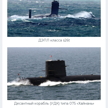
ДЭПЛ класса s26t
Десантный корабль (УДК) типа 075 «Хайнань»