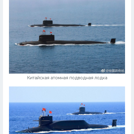
Пежо
Ауди
Гараж
Русские авто
Вольво
БМВ
МАЗ
Китайская атомная подводная лодка
Сузуки
Мерседес
Фольксваген
Лексус
Дэу