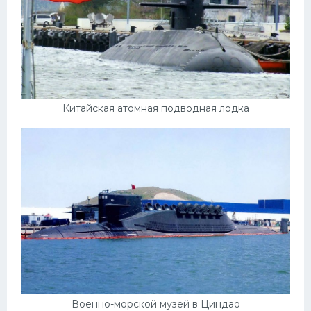
Мазда
Самокаты
Велосипеды
Рено
Китайская атомная подводная лодка
Прогулочные суда
Хендай
Лимузины
Камаз
Автобусы
Хонда
Грузовики
Шевроле
Военно-морской музей в Циндао