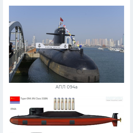
УАЗ
Кадиллак
Автокемпер
Феррари
Поезда
Мотоциклы
Ямаха
Додж
Ява
АПЛ 094а
Эмблемы
Спецтехника