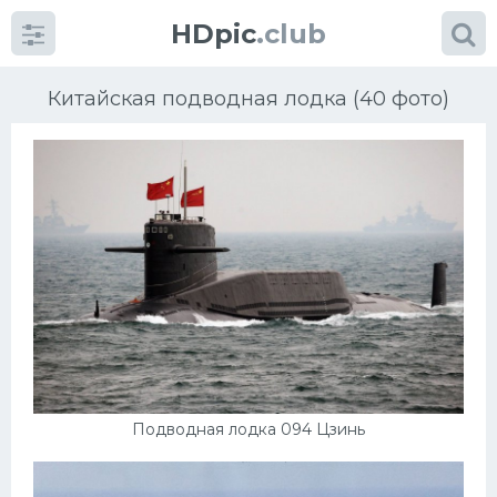
HDpic
.club
Китайская подводная лодка (40 фото)
Категории
Разное
Автомобили
Красивые фото машин
Подводная лодка 094 Цзинь
УРАЛ
Ниссан