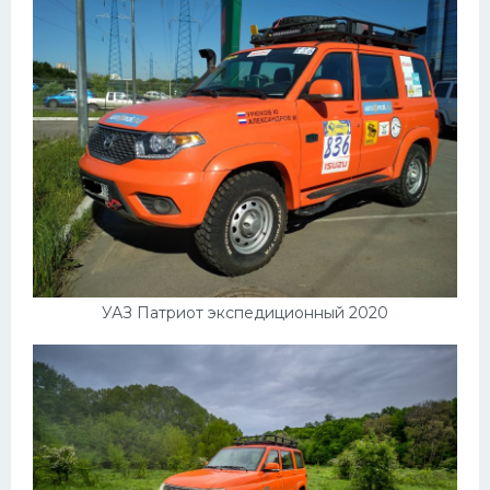
Пежо
Ауди
Гараж
Русские авто
Вольво
БМВ
МАЗ
УАЗ Патриот экспедиционный 2020
Сузуки
Мерседес
Фольксваген
Лексус
Дэу