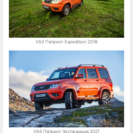
Скания
Форд
Черри
Джили
УАЗ Патриот Expedition 2018
Хавал
Кавасаки
Инфинити
ЛУАЗ
Фиат
Ситроен
Субару
Опель
УАЗ Патриот Экспедиция 2021