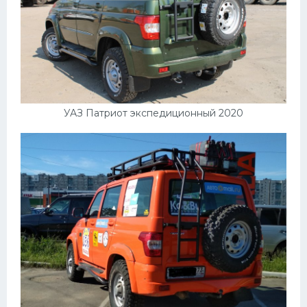
Мазда
Самокаты
Велосипеды
Рено
Прогулочные суда
УАЗ Патриот экспедиционный 2020
Хендай
Лимузины
Камаз
Автобусы
Хонда
Грузовики
Шевроле