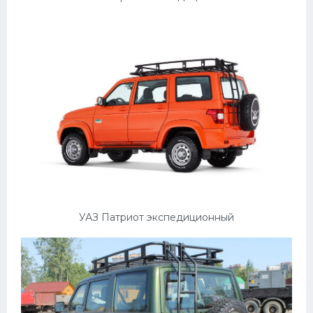
Подводные лодки
Митсубиси
Киа
Танки
Крайслер
Порше
Самолеты
Корабли
Комплектующие
УАЗ Патриот экспедиционный
Тойота
Лодки
Шкода
Вертолеты