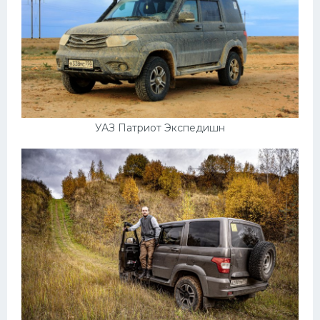
УАЗ Патриот Экспедишн