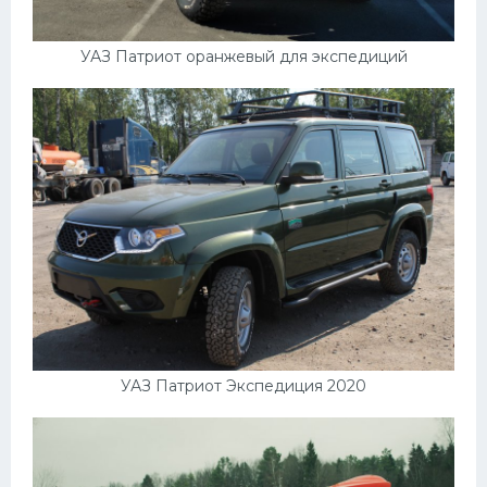
УАЗ
Кадиллак
УАЗ Патриот оранжевый для экспедиций
Автокемпер
Феррари
Поезда
Мотоциклы
Ямаха
Додж
Ява
Эмблемы
УАЗ Патриот Экспедиция 2020
Спецтехника