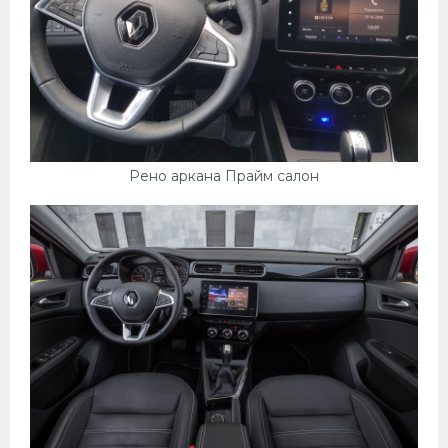
Мазда
Самокаты
Велосипеды
Рено
Прогулочные суда
Рено аркана Прайм салон
Хендай
Лимузины
Камаз
Автобусы
Хонда
Грузовики
Шевроле