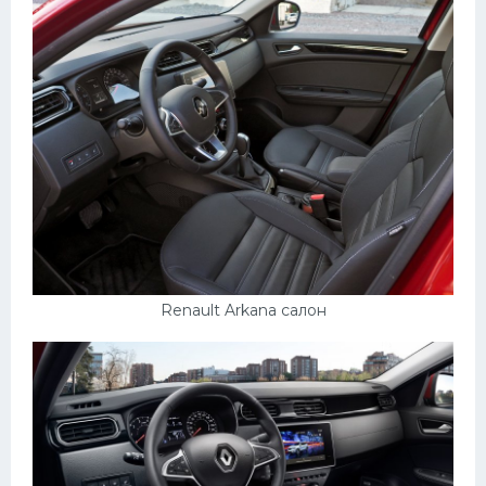
Пежо
Ауди
Гараж
Русские авто
Вольво
БМВ
МАЗ
Renault Arkana салон
Сузуки
Мерседес
Фольксваген
Лексус
Дэу