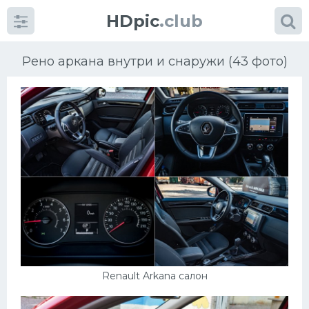
HDpic
.club
Рено аркана внутри и снаружи (43 фото)
Категории
Разное
Автомобили
Красивые фото машин
Renault Arkana салон
УРАЛ
Ниссан