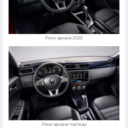
Скания
Форд
Черри
Джили
Рено аркана 2020
Хавал
Кавасаки
Инфинити
ЛУАЗ
Фиат
Ситроен
Субару
Опель
Рено аркана торпеда