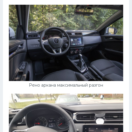
Подводные лодки
Митсубиси
Киа
Танки
Крайслер
Порше
Самолеты
Корабли
Комплектующие
Рено аркана максимальный разгон
Тойота
Лодки
Шкода
Вертолеты