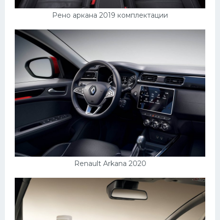
УАЗ
Рено аркана 2019 комплектации
Кадиллак
Автокемпер
Феррари
Поезда
Мотоциклы
Ямаха
Додж
Ява
Эмблемы
Renault Arkana 2020
Спецтехника