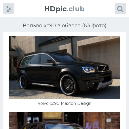
HDpic
.club
Вольво хс90 в обвесе (63 фото)
Категории
Разное
Автомобили
Volvo xc90 Maxton Design
Красивые фото машин
УРАЛ
Ниссан