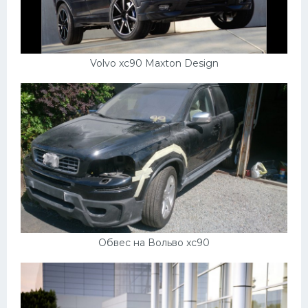
Volvo xc90 Maxton Design
Обвес на Вольво xc90