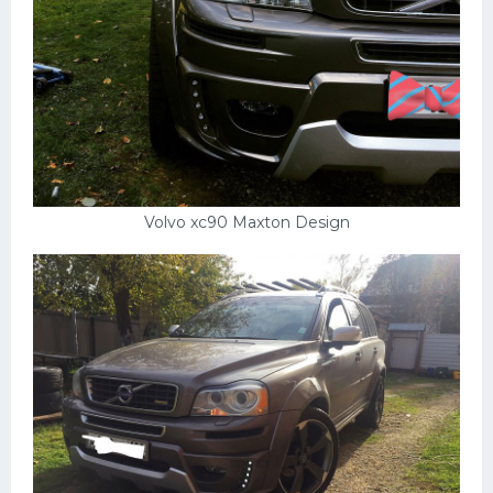
Мазда
Самокаты
Велосипеды
Рено
Прогулочные суда
Хендай
Volvo xc90 Maxton Design
Лимузины
Камаз
Автобусы
Хонда
Грузовики
Шевроле