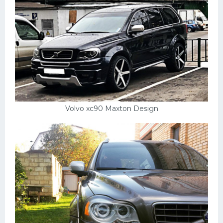
Подводные лодки
Митсубиси
Киа
Танки
Крайслер
Порше
Самолеты
Volvo xc90 Maxton Design
Корабли
Комплектующие
Тойота
Лодки
Шкода
Вертолеты