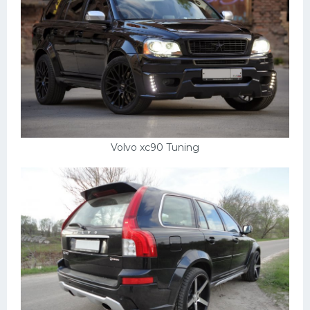
Пежо
Ауди
Гараж
Русские авто
Вольво
Volvo xc90 Tuning
БМВ
МАЗ
Сузуки
Мерседес
Фольксваген
Лексус
Дэу