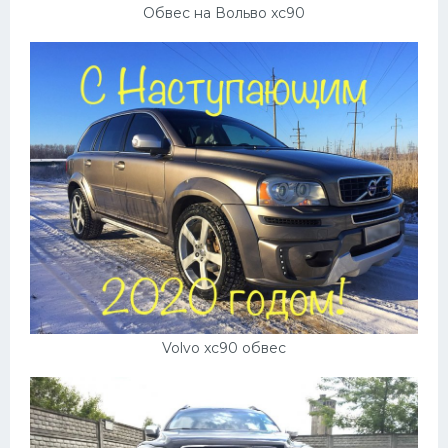
Обвес на Вольво xc90
Volvo xc90 обвес