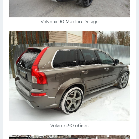
Скания
Форд
Volvo xc90 Maxton Design
Черри
Джили
Хавал
Кавасаки
Инфинити
ЛУАЗ
Фиат
Ситроен
Субару
Volvo xc90 обвес
Опель