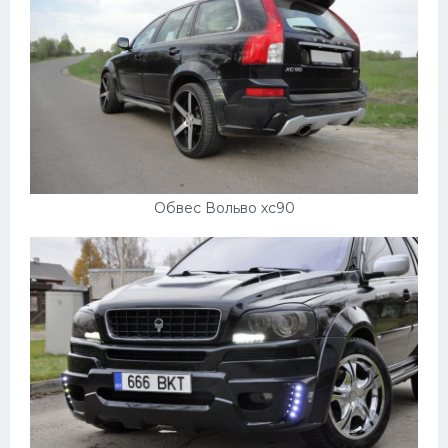
Обвес Вольво хс90