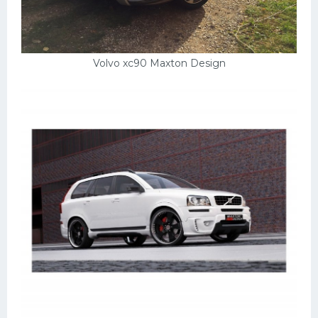
УАЗ
Кадиллак
Автокемпер
Volvo xc90 Maxton Design
Феррари
Поезда
Мотоциклы
Ямаха
Додж
Ява
Эмблемы
Спецтехника