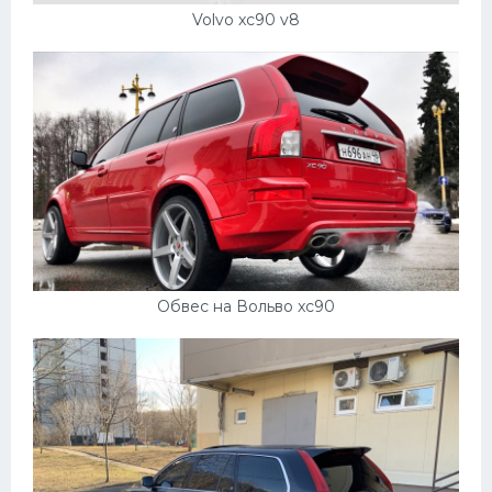
Volvo xc90 v8
Обвес на Вольво xc90