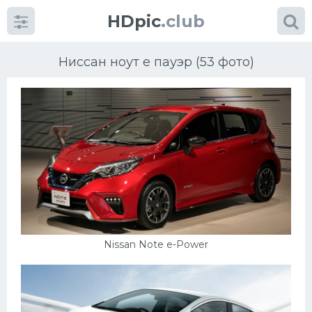
HDpic
.club
Ниссан ноут е пауэр (53 фото)
Категории
Разное
Автомобили
Nissan Note e-Power
Красивые фото машин
УРАЛ
Ниссан