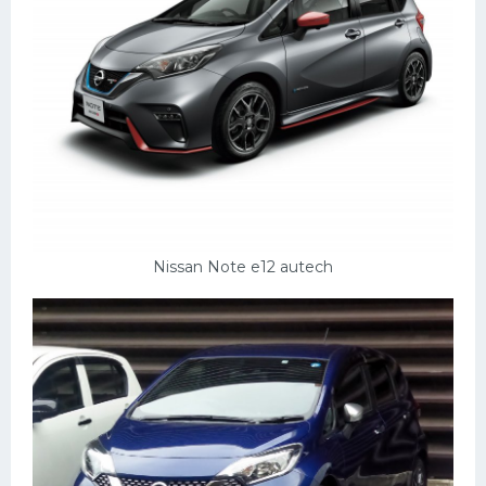
Подводные лодки
Митсубиси
Киа
Танки
Крайслер
Порше
Самолеты
Nissan Note e12 autech
Корабли
Комплектующие
Тойота
Лодки
Шкода
Вертолеты