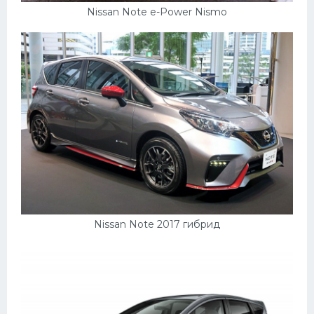
Nissan Note e-Power Nismo
Скания
Форд
Черри
Джили
Хавал
Кавасаки
Инфинити
ЛУАЗ
Фиат
Nissan Note 2017 гибрид
Ситроен
Субару
Опель