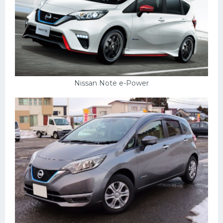
Пежо
Ауди
Гараж
Русские авто
Nissan Note e-Power
Вольво
БМВ
МАЗ
Сузуки
Мерседес
Фольксваген
Лексус
Дэу