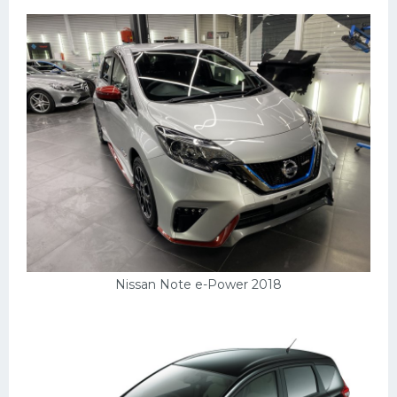
УАЗ
Кадиллак
Автокемпер
Феррари
Поезда
Мотоциклы
Ямаха
Додж
Ява
Nissan Note e-Power 2018
Эмблемы
Спецтехника