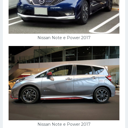
Мазда
Самокаты
Велосипеды
Рено
Nissan Note e Power 2017
Прогулочные суда
Хендай
Лимузины
Камаз
Автобусы
Хонда
Грузовики
Шевроле
Nissan Note e Power 2017