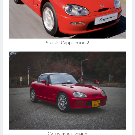
Скания
Форд
Черри
Джили
Suzuki Cappuccino 2
Хавал
Кавасаки
Инфинити
ЛУАЗ
Фиат
Ситроен
Субару
Опель
Судзуки капучино