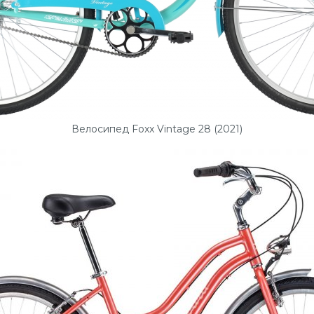
Велосипед Foxx Vintage 28 (2021)