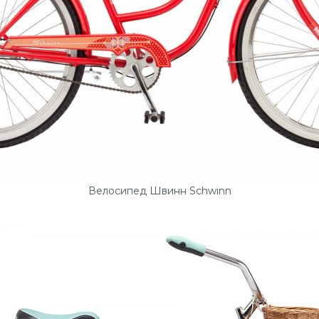
Велосипед Швинн Schwinn