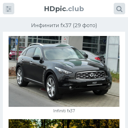
HDpic
.club
Инфинити fx37 (29 фото)
Категории
Разное
Автомобили
Красивые фото машин
Infiniti fx37
УРАЛ
Ниссан