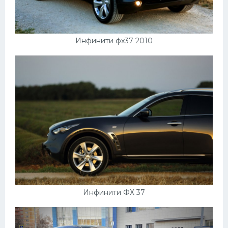
Скания
Форд
Инфинити фх37 2010
Черри
Джили
Хавал
Кавасаки
Инфинити
ЛУАЗ
Фиат
Ситроен
Субару
Инфинити ФХ 37
Опель