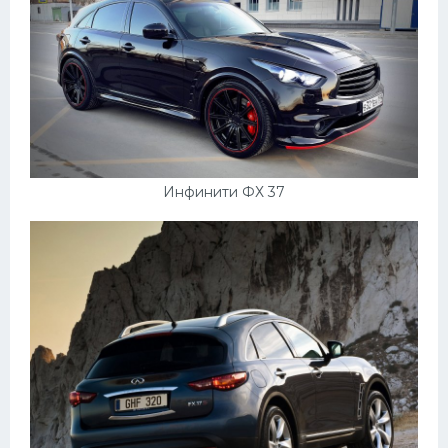
Подводные лодки
Митсубиси
Киа
Танки
Крайслер
Порше
Инфинити ФХ 37
Самолеты
Корабли
Комплектующие
Тойота
Лодки
Шкода
Вертолеты