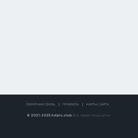
ОБРАТНАЯ СВЯЗЬ
ПРАВИЛА
КАРТЫ САЙТА
© 2021-2025 hdpic.club
Все права защищены.