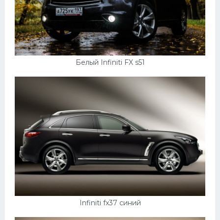
Белый Infiniti FX s51
Infiniti fx37 синий