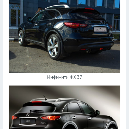
УАЗ
Кадиллак
Автокемпер
Феррари
Поезда
Мотоциклы
Ямаха
Додж
Инфинити ФХ 37
Ява
Эмблемы
Спецтехника