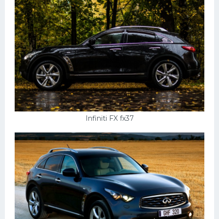
Пежо
Ауди
Гараж
Русские авто
Вольво
БМВ
Infiniti FX fx37
МАЗ
Сузуки
Мерседес
Фольксваген
Лексус
Дэу