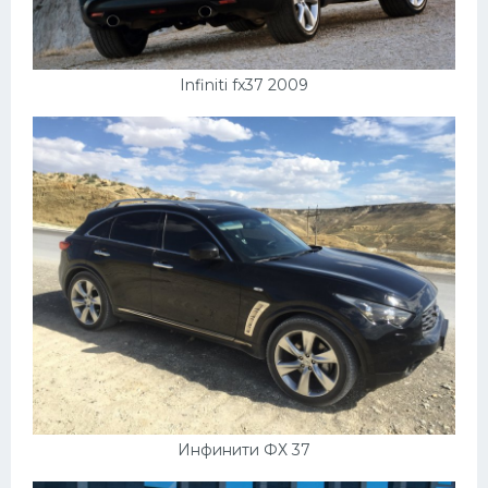
Мазда
Самокаты
Infiniti fx37 2009
Велосипеды
Рено
Прогулочные суда
Хендай
Лимузины
Камаз
Автобусы
Хонда
Грузовики
Инфинити ФХ 37
Шевроле