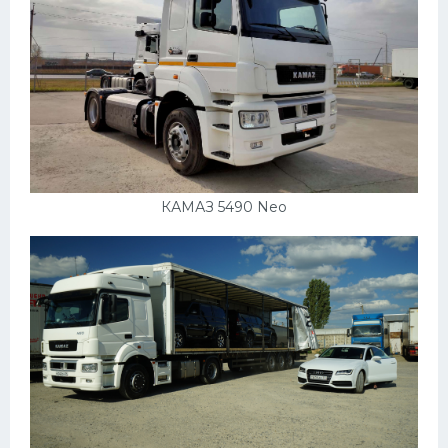
УАЗ
Кадиллак
Автокемпер
Феррари
Поезда
Мотоциклы
КАМАЗ 5490 Neo
Ямаха
Додж
Ява
Эмблемы
Спецтехника