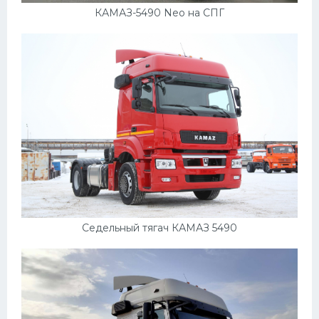
КАМАЗ-5490 Neo на СПГ
Мазда
Самокаты
Велосипеды
Рено
Прогулочные суда
Хендай
Лимузины
Камаз
Автобусы
Седельный тягач КАМАЗ 5490
Хонда
Грузовики
Шевроле