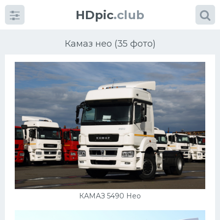
HDpic
.club
Камаз нео (35 фото)
Категории
Разное
Автомобили
Красивые фото машин
КАМАЗ 5490 Нео
УРАЛ
Ниссан