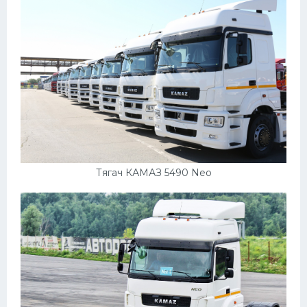
Пежо
Ауди
Гараж
Русские авто
Вольво
БМВ
МАЗ
Тягач КАМАЗ 5490 Neo
Сузуки
Мерседес
Фольксваген
Лексус
Дэу