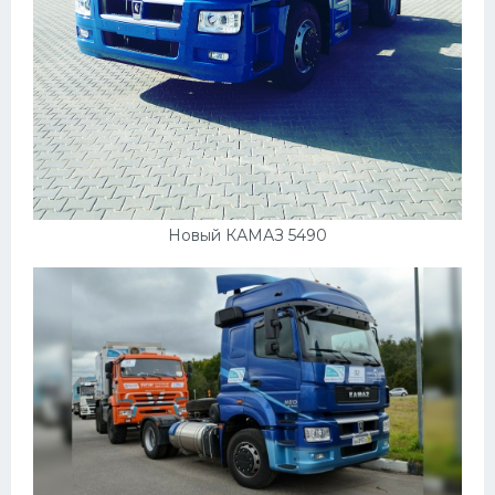
Подводные лодки
Митсубиси
Киа
Танки
Крайслер
Порше
Новый КАМАЗ 5490
Самолеты
Корабли
Комплектующие
Тойота
Лодки
Шкода
Вертолеты