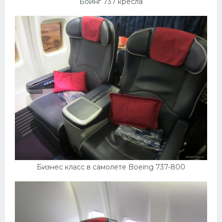
Боинг 737 кресла
Пежо
Ауди
Гараж
Русские авто
Вольво
БМВ
МАЗ
Сузуки
Мерседес
Бизнес класс в самолете Boeing 737-800
Фольксваген
Лексус
Дэу