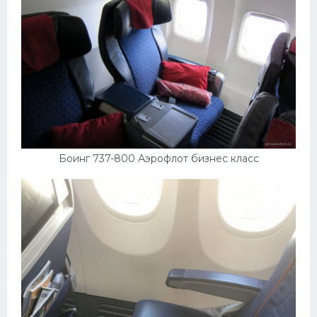
Скания
Форд
Черри
Джили
Хавал
Кавасаки
Боинг 737-800 Аэрофлот бизнес класс
Инфинити
ЛУАЗ
Фиат
Ситроен
Субару
Опель