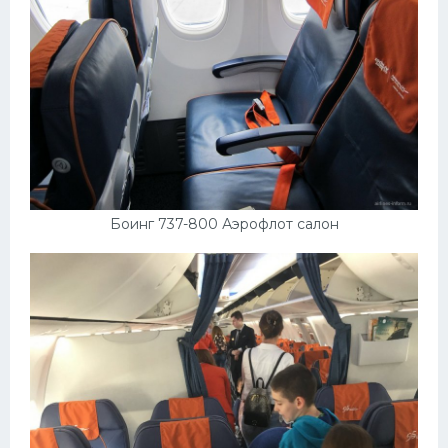
Мазда
Самокаты
Велосипеды
Рено
Прогулочные суда
Хендай
Боинг 737-800 Аэрофлот салон
Лимузины
Камаз
Автобусы
Хонда
Грузовики
Шевроле