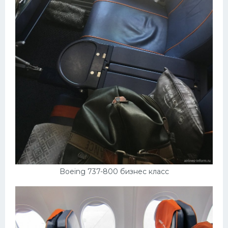
Подводные лодки
Митсубиси
Киа
Танки
Крайслер
Порше
Самолеты
Корабли
Комплектующие
Тойота
Boeing 737-800 бизнес класс
Лодки
Шкода
Вертолеты