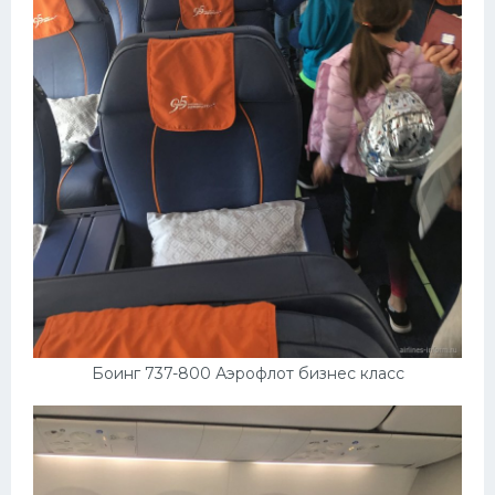
УАЗ
Кадиллак
Автокемпер
Феррари
Поезда
Мотоциклы
Ямаха
Додж
Ява
Эмблемы
Боинг 737-800 Аэрофлот бизнес класс
Спецтехника