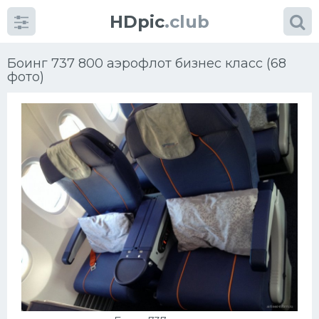
HDpic
.club
Боинг 737 800 аэрофлот бизнес класс (68
фото)
Категории
Разное
Автомобили
Красивые фото машин
УРАЛ
Ниссан