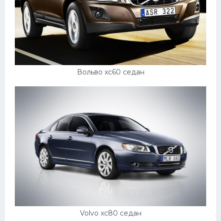
Мазда
Самокаты
Велосипеды
Рено
Вольво хс60 седан
Прогулочные суда
Хендай
Лимузины
Камаз
Автобусы
Хонда
Грузовики
Шевроле
Volvo xc80 седан