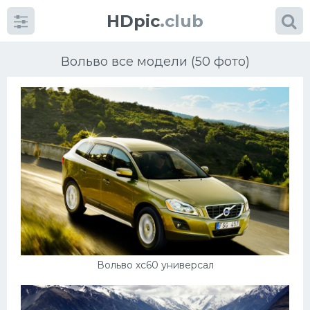
HDpic
.club
Вольво все модели (50 фото)
Категории
Разное
Автомобили
Красивые фото машин
Вольво хс60 универсал
УРАЛ
Ниссан