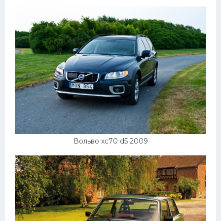
УАЗ
Кадиллак
Автокемпер
Феррари
Поезда
Мотоциклы
Ямаха
Додж
Вольво xc70 d5 2009
Ява
Эмблемы
Спецтехника