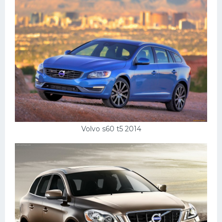
Подводные лодки
Митсубиси
Киа
Танки
Крайслер
Порше
Самолеты
Корабли
Volvo s60 t5 2014
Комплектующие
Тойота
Лодки
Шкода
Вертолеты