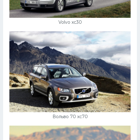
Скания
Форд
Volvo xc30
Черри
Джили
Хавал
Кавасаки
Инфинити
ЛУАЗ
Фиат
Ситроен
Вольво 70 хс70
Субару
Опель