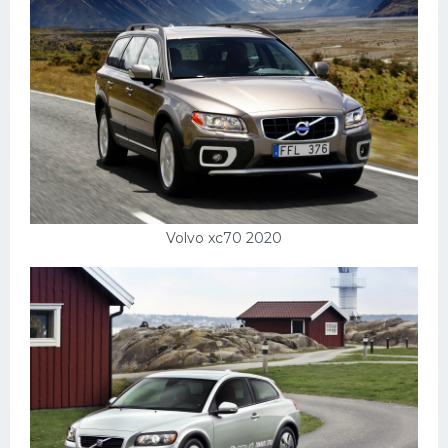
Пежо
Ауди
Гараж
Русские авто
Вольво
БМВ
Volvo xc70 2020
МАЗ
Сузуки
Мерседес
Фольксваген
Лексус
Дэу