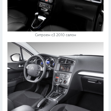
Скания
Форд
Черри
Джили
Ситроен с3 2010 салон
Хавал
Кавасаки
Инфинити
ЛУАЗ
Фиат
Ситроен
Субару
Опель