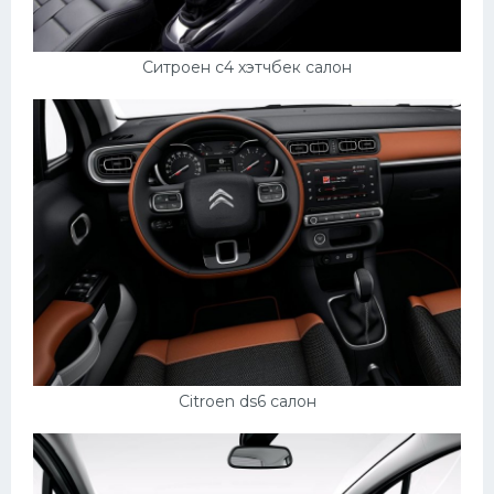
Ситроен с4 хэтчбек салон
Citroen ds6 салон