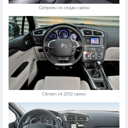
Подводные лодки
Ситроен с4 седан салон
Митсубиси
Киа
Танки
Крайслер
Порше
Самолеты
Корабли
Комплектующие
Тойота
Citroen c4 2012 салон
Лодки
Шкода
Вертолеты