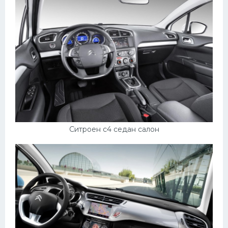
Пежо
Ауди
Гараж
Русские авто
Вольво
БМВ
МАЗ
Ситроен с4 седан салон
Сузуки
Мерседес
Фольксваген
Лексус
Дэу