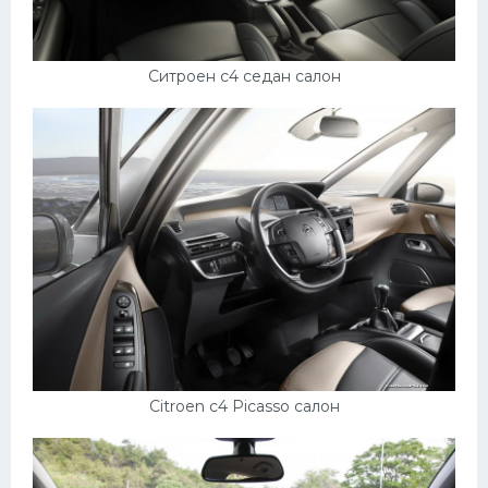
УАЗ
Кадиллак
Ситроен с4 седан салон
Автокемпер
Феррари
Поезда
Мотоциклы
Ямаха
Додж
Ява
Эмблемы
Спецтехника
Citroen c4 Picasso салон