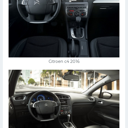
Мазда
Самокаты
Велосипеды
Рено
Прогулочные суда
Хендай
Citroen c4 2016
Лимузины
Камаз
Автобусы
Хонда
Грузовики
Шевроле